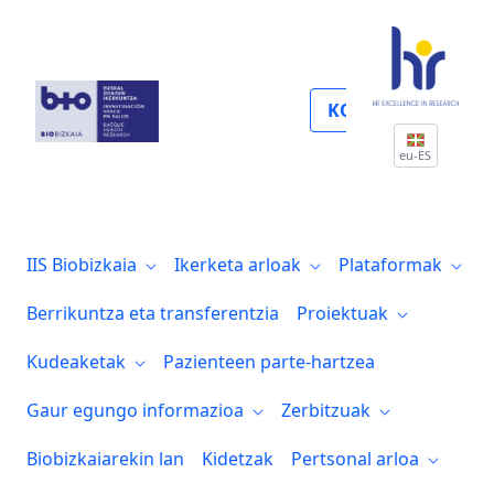
Científico técnicas
KOLABORATU
eu-ES
IIS Biobizkaia
Ikerketa arloak
Plataformak
Berrikuntza eta transferentzia
Proiektuak
Kudeaketak
Pazienteen parte-hartzea
Gaur egungo informazioa
Zerbitzuak
Biobizkaiarekin lan
Kidetzak
Pertsonal arloa