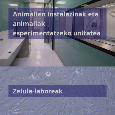
Animalien instalazioak eta
animaliak
esperimentatzeko unitatea
Zelula-laboreak