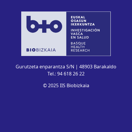
Gurutzeta enparantza S/N | 48903 Barakaldo
Tel.: 94 618 26 22
© 2025 IIS Biobizkaia