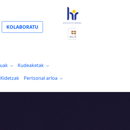
KOLABORATU
eu-ES
tuak
Kudeaketak
Kidetzak
Pertsonal arloa