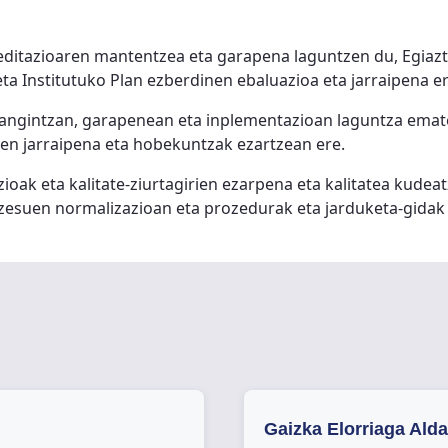
reditazioaren mantentzea eta garapena laguntzen du, Egiazt
eta Institutuko Plan ezberdinen ebaluazioa eta jarraipena er
langintzan, garapenean eta inplementazioan laguntza emate
en jarraipena eta hobekuntzak ezartzean ere.
ioak eta kalitate-ziurtagirien ezarpena eta kalitatea kude
zesuen normalizazioan eta prozedurak eta jarduketa-gidak 
Gaizka Elorriaga Ald