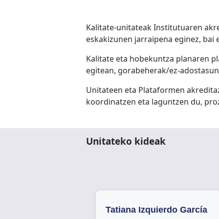
Kalitate-unitateak Institutuaren ak
eskakizunen jarraipena eginez, bai 
Kalitate eta hobekuntza planaren p
egitean, gorabeherak/ez-adostasun
Unitateen eta Plataformen akreditaz
koordinatzen eta laguntzen du, pro
Unitateko kideak
Tatiana Izquierdo García