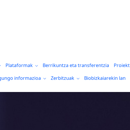
Plataformak
Berrikuntza eta transferentzia
Proiek
gungo informazioa
Zerbitzuak
Biobizkaiarekin lan