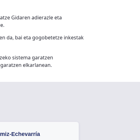
atze Gidaren adierazle eta
e.
n da, bai eta gogobetetze inkestak
atzeko sistema garatzen
garatzen elkarlanean.
amiz-Echevarría