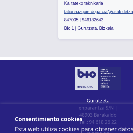
Kalitateko teknikaria
tatiana.izquierdogarcia@osakidetz
847005 | 946182643
Bio 1 | Gurutzeta, Bizkaia
Gurutzeta
enparantza S/N |
48903 Barakaldo
Consentimiento cookies
Tel.: 94 618 26 22
Esta web utiliza cookies para obtener dato