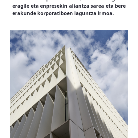
eragile eta enpresekin aliantza sarea eta bere
erakunde korporatiboen laguntza irmoa.