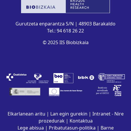
Gurutzeta enparantza S/N | 48903 Barakaldo
Tel.: 94 618 26 22
© 2025 IIS Biobizkaia
Elkarlanean aritu
|
Lan egin gurekin
|
Intranet - Nire
prozedurak
|
Kontaktua
Lege abisua
|
Pribatutasun-politika
|
Barne