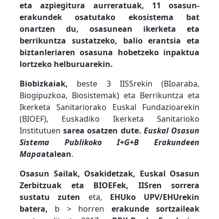
eta azpiegitura aurreratuak, 11 osasun-
erakundek osatutako ekosistema bat
onartzen du, osasunean ikerketa eta
berrikuntza sustatzeko, balio erantsia eta
biztanleriaren osasuna hobetzeko inpaktua
lortzeko helburuarekin.
Biobizkaiak,
beste 3 IISSrekin (BIoaraba,
Biogipuzkoa, Biosistemak) eta Berrikuntza eta
Ikerketa Sanitariorako Euskal Fundazioarekin
(BIOEF), Euskadiko Ikerketa Sanitarioko
Institutuen
sarea osatzen dute.
Euskal Osasun
Sistema Publikoko I+G+B Erakundeen
Mapa
atalean
.
Osasun Sailak, Osakidetzak, Euskal Osasun
Zerbitzuak eta BIOEFek, IISren sorrera
sustatu zuten
eta,
EHUko UPV/EHUrekin
batera,
b > horren
erakunde sortzaileak