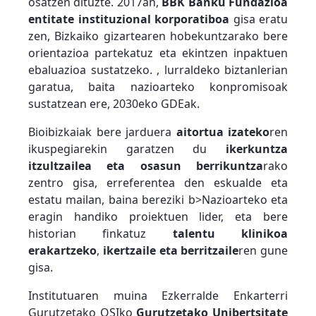
osatzen dituzte. 2017an,
BBK Banku Fundazioa
entitate instituzional korporatiboa
gisa eratu
zen, Bizkaiko gizartearen hobekuntzarako bere
orientazioa partekatuz eta ekintzen inpaktuen
ebaluazioa sustatzeko. , lurraldeko biztanlerian
garatua, baita nazioarteko konpromisoak
sustatzean ere, 2030eko GDEak.
Bioibizkaiak bere jarduera
aitortua izateko
ren
ikuspegiarekin garatzen du
ikerkuntza
itzultzailea eta osasun berrikuntza
rako
zentro gisa, erreferentea den eskualde eta
estatu mailan, baina bereziki b>Nazioarteko eta
eragin handiko proiektuen lider, eta bere
historian finkatuz
talentu klinikoa
erakartzeko
,
ikertzaile eta berritzaile
ren gune
gisa.
Institutuaren muina Ezkerralde Enkarterri
Gurutzetako OSIko
Gurutzetako Unibertsitate