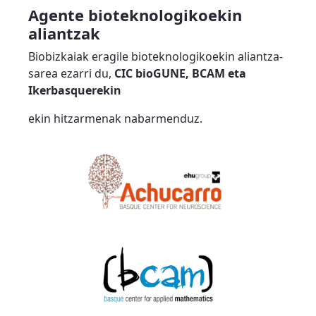
Agente bioteknologikoekin
aliantzak
Biobizkaiak eragile bioteknologikoekin aliantza-
sarea ezarri du,
CIC bioGUNE, BCAM eta
Ikerbasquerekin
ekin hitzarmenak nabarmenduz.