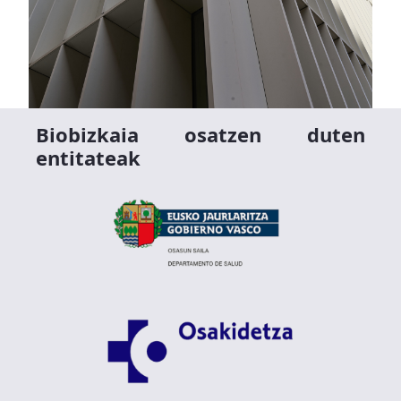
Biobizkaia osatzen duten
entitateak