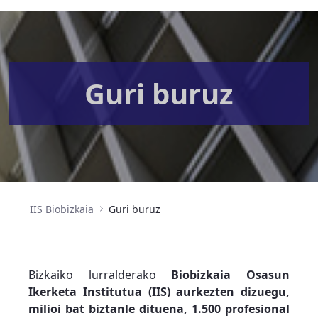
Guri buruz
IIS Biobizkaia
Guri buruz
Bizkaiko lurralderako
Biobizkaia Osasun
Ikerketa Institutua (IIS) aurkezten dizuegu,
milioi bat biztanle dituena, 1.500 profesional