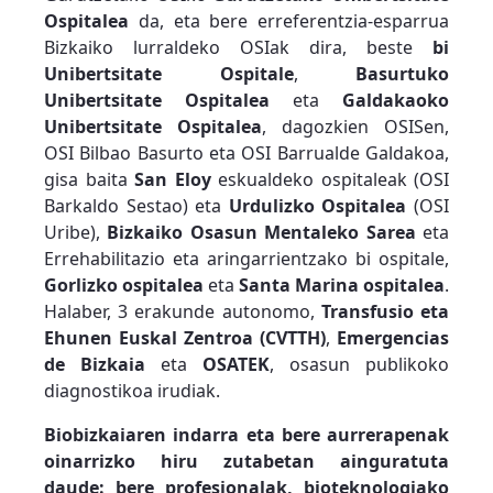
Ospitalea
da, eta bere erreferentzia-esparrua
Bizkaiko lurraldeko OSIak dira, beste
bi
Unibertsitate Ospitale
,
Basurtuko
Unibertsitate Ospitalea
eta
Galdakaoko
Unibertsitate Ospitalea
, dagozkien OSISen,
OSI Bilbao Basurto eta OSI Barrualde Galdakoa,
gisa baita
San Eloy
eskualdeko ospitaleak (OSI
Barkaldo Sestao) eta
Urdulizko Ospitalea
(OSI
Uribe),
Bizkaiko Osasun Mentaleko Sarea
eta
Errehabilitazio eta aringarrientzako bi ospitale,
Gorlizko ospitalea
eta
Santa Marina ospitalea
.
Halaber, 3 erakunde autonomo,
Transfusio eta
Ehunen Euskal Zentroa (CVTTH)
,
Emergencias
de Bizkaia
eta
OSATEK
, osasun publikoko
diagnostikoa irudiak.
Biobizkaiaren indarra eta bere aurrerapenak
oinarrizko hiru zutabetan ainguratuta
daude: bere profesionalak, bioteknologiako