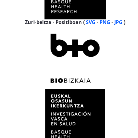
Zuri-beltza - Positiboan (
SVG
-
PNG
-
JPG
)