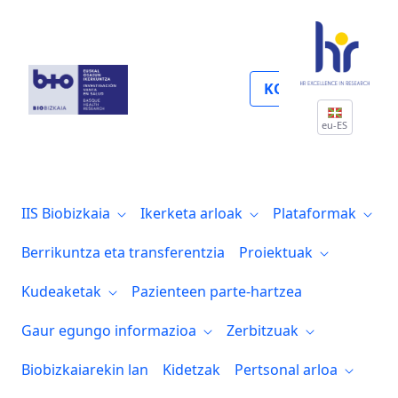
Imagen corporativa
KOLABORATU
eu-ES
IIS Biobizkaia
Ikerketa arloak
Plataformak
Berrikuntza eta transferentzia
Proiektuak
Kudeaketak
Pazienteen parte-hartzea
Gaur egungo informazioa
Zerbitzuak
Biobizkaiarekin lan
Kidetzak
Pertsonal arloa