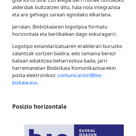
alderdiak bultzatzen ditu, hala nola integrazioa
eta are gehiago sarean egindako elkarlana.
Jarraian, Biobizkaiaren logotipoa formatu
horizontala eta bertikalean dago eskuragarri.
Logotipo estandarizatuaren erabilerari buruzko
zalantzak sortzen badira, edo tamaina berezi
batean edukitzea beharrezkoa bada, jarri
harremanetan Biobizkaia Komunikazioarekin
posta elektronikoz:
comunicacion@bio-
bizkaia.eus
.
Posizio horizontala