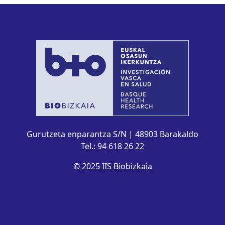
Gurutzeta enparantza S/N | 48903 Barakaldo
Tel.: 94 618 26 22
© 2025 IIS Biobizkaia