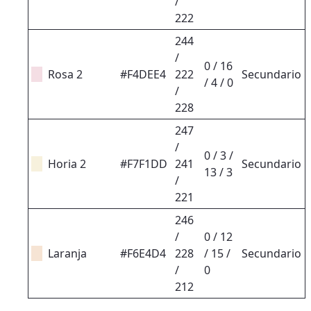
/
222
244
/
0 / 16
Rosa 2
#F4DEE4
222
Secundario
/ 4 / 0
/
228
247
/
0 / 3 /
Horia 2
#F7F1DD
241
Secundario
13 / 3
/
221
246
/
0 / 12
Laranja
#F6E4D4
228
/ 15 /
Secundario
/
0
212