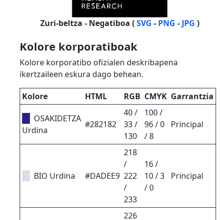
Zuri-beltza - Negatiboa (
SVG
-
PNG
-
JPG
)
Kolore korporatiboak
Kolore korporatibo ofizialen deskribapena
ikertzaileen eskura dago behean.
Kolore
HTML
RGB
CMYK
Garrantzia
40 /
100 /
OSAKIDETZA
#282182
33 /
96 / 0
Principal
Urdina
130
/ 8
218
/
16 /
BIO Urdina
#DADEE9
222
10 / 3
Principal
/
/ 0
233
226