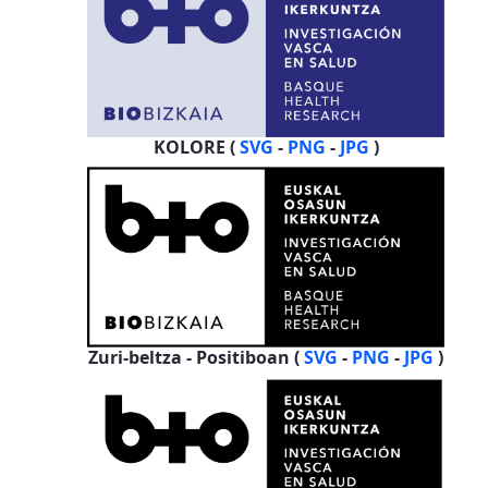
KOLORE (
SVG
-
PNG
-
JPG
)
Zuri-beltza - Positiboan (
SVG
-
PNG
-
JPG
)