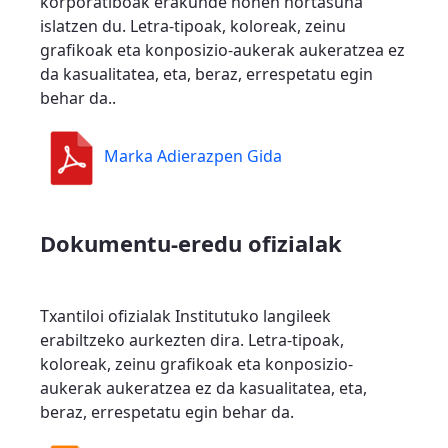
korporatiboak erakunde honen nortasuna
islatzen du. Letra-tipoak, koloreak, zeinu
grafikoak eta konposizio-aukerak aukeratzea ez
da kasualitatea, eta, beraz, errespetatu egin
behar da..
Marka Adierazpen Gida
Dokumentu-eredu ofizialak
Txantiloi ofizialak Institutuko langileek
erabiltzeko aurkezten dira. Letra-tipoak,
koloreak, zeinu grafikoak eta konposizio-
aukerak aukeratzea ez da kasualitatea, eta,
beraz, errespetatu egin behar da.