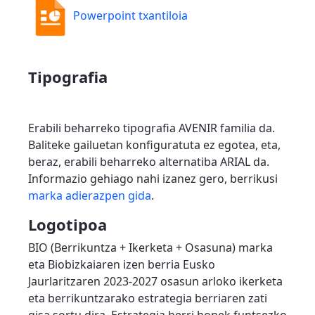
Powerpoint txantiloia
Tipografia
Erabili beharreko tipografia AVENIR familia da.
Baliteke gailuetan konfiguratuta ez egotea, eta,
beraz, erabili beharreko alternatiba ARIAL da.
Informazio gehiago nahi izanez gero, berrikusi
marka adierazpen gida
.
Logotipoa
BIO (Berrikuntza + Ikerketa + Osasuna) marka
eta Biobizkaiaren izen berria Eusko
Jaurlaritzaren 2023-2027 osasun arloko ikerketa
eta berrikuntzarako estrategia berriaren zati
gisa sortu dira. Estrategia berri honek funtsezko