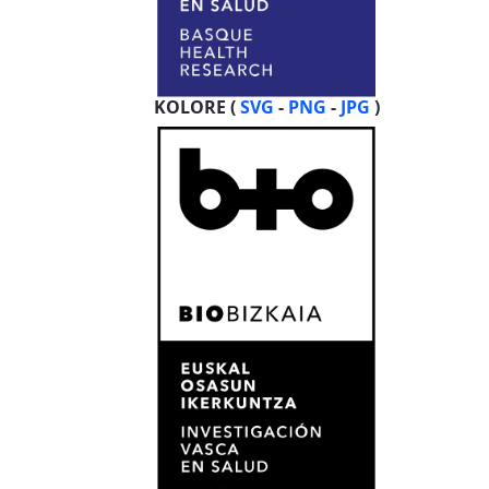
KOLORE (
SVG
-
PNG
-
JPG
)