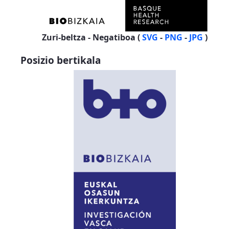
Zuri-beltza - Negatiboa (
SVG
-
PNG
-
JPG
)
Posizio bertikala