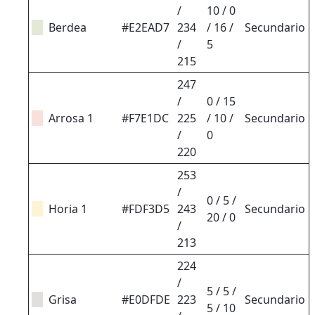
/
10 / 0
Berdea
#E2EAD7
234
/ 16 /
Secundario
/
5
215
247
/
0 / 15
Arrosa 1
#F7E1DC
225
/ 10 /
Secundario
/
0
220
253
/
0 / 5 /
Horia 1
#FDF3D5
243
Secundario
20 / 0
/
213
224
/
5 / 5 /
Grisa
#E0DFDE
223
Secundario
5 / 10