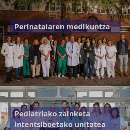
Perinatalaren medikuntza
Pediatriako zainketa
intentsiboetako unitatea