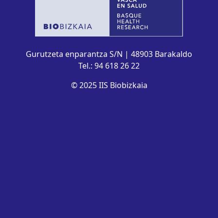
Gurutzeta enparantza S/N | 48903 Barakaldo
Tel.: 94 618 26 22
© 2025 IIS Biobizkaia