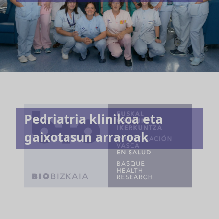
Pedriatria klinikoa eta
gaixotasun arraroak