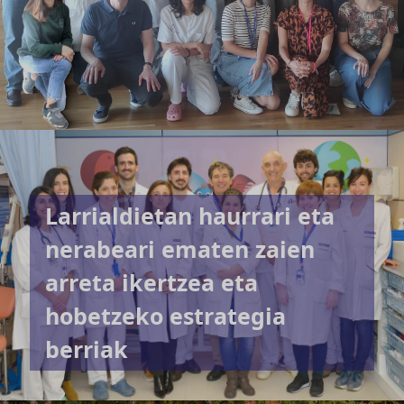
Larrialdietan haurrari eta
nerabeari ematen zaien
arreta ikertzea eta
hobetzeko estrategia
berriak