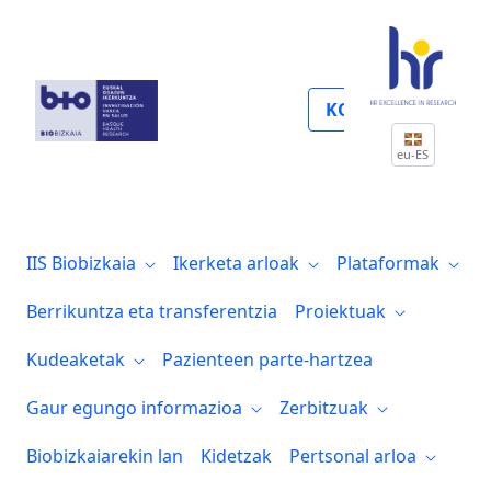
Ama-haurren osasuna eta laguntza bide
KOLABORATU
eu-ES
IIS Biobizkaia
Ikerketa arloak
Plataformak
Berrikuntza eta transferentzia
Proiektuak
Kudeaketak
Pazienteen parte-hartzea
Gaur egungo informazioa
Zerbitzuak
Biobizkaiarekin lan
Kidetzak
Pertsonal arloa