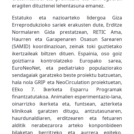
eragiten dituztenei lehentasuna emanez.
Estatuko eta nazioarteko lidergoa Giza
Erreprodukzioko sariek erakusten dute, Erditze
Normalaren Gida prestatzean, RETIC Ama,
Haurren eta Garapenaren Osasun Sarearen
(SAMID) koordinazioan, zeinak toki guztietako
ikertzaileak biltzen dituen. Espainia, oso goiz
goiztiarra kontrolatzeko Europako sarea,
EuroNeoNet, eta pediatriako populaziorako
sendagaiak garatzeko beste proiektu batzuetan,
hala nola GRIP eta NeoCirculation proiektuetan,
EEko 7. Ikerketa Esparru Programak
finantzatutakoa. Animalien esperimentazio-lana,
oinarrizko ikerketa eta, funtsean, azterketa
klinikoak garatzen ditugu, antzutasunaren,
haurdunaldiaren, erditzearen eta fetuaren
alditik nerabezarora arteko konponbideen
bilaketan berritzeko eta aurrera egiteko.