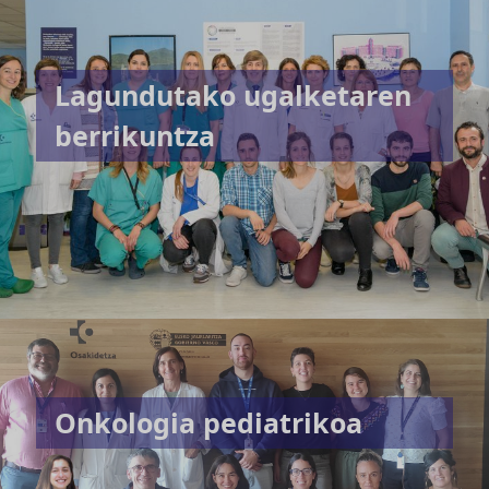
Lagundutako ugalketaren
berrikuntza
Onkologia pediatrikoa