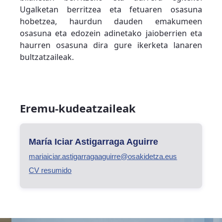
Ugalketan berritzea eta fetuaren osasuna
hobetzea, haurdun dauden emakumeen
osasuna eta edozein adinetako jaioberrien eta
haurren osasuna dira gure ikerketa lanaren
bultzatzaileak.
Eremu-kudeatzaileak
María Iciar Astigarraga Aguirre
mariaiciar.astigarragaaguirre@osakidetza.eus
CV resumido