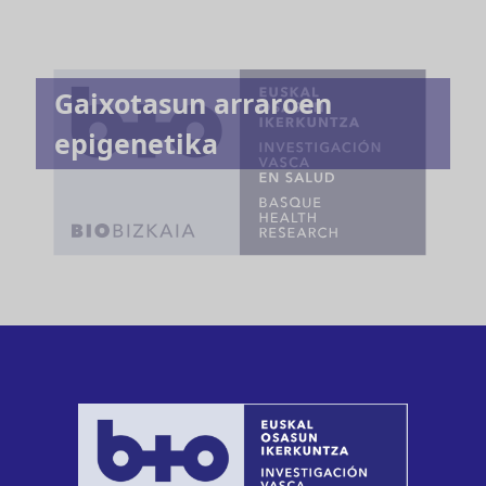
Gaixotasun arraroen
epigenetika