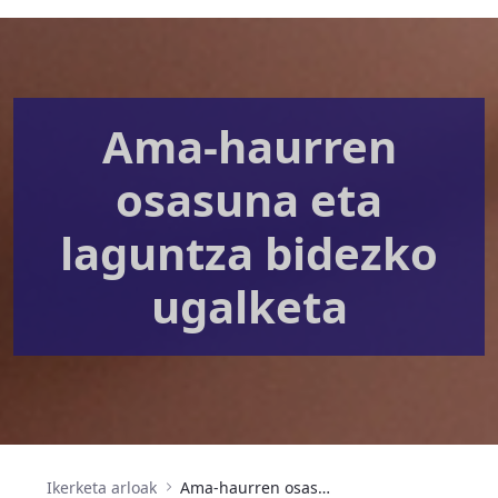
Ama-haurren
osasuna eta
laguntza bidezko
ugalketa
Ikerketa arloak
Ama-haurren osasuna eta laguntza bidezko ugalketa