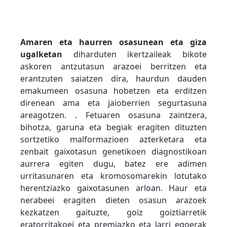
Amaren eta haurren osasunean eta giza
ugalketan
diharduten ikertzaileak bikote
askoren antzutasun arazoei berritzen eta
erantzuten saiatzen dira, haurdun dauden
emakumeen osasuna hobetzen eta erditzen
direnean ama eta jaioberrien segurtasuna
areagotzen. . Fetuaren osasuna zaintzera,
bihotza, garuna eta begiak eragiten dituzten
sortzetiko malformazioen azterketara eta
zenbait gaixotasun genetikoen diagnostikoan
aurrera egiten dugu, batez ere adimen
urritasunaren eta kromosomarekin lotutako
herentziazko gaixotasunen arloan. Haur eta
nerabeei eragiten dieten osasun arazoek
kezkatzen gaituzte, goiz goiztiarretik
eratorritakoei eta premiazko eta larri egoerak