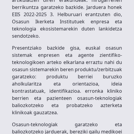
berrikuntza garatzeko bazkide. Jarduera honek
EIIS 2022-2025 3. Helburuari erantzuten dio,
Osasun Ikerketa Institutuek enpresa eta
teknologia ekosistemarekin duten lankidetza
sendotzeko.
Presentziako bazkide gisa, euskal osasun
sistemak enpresen eta agente zientifiko-
teknologikoen arteko elkarlana erraztu nahi du
osasun sistemarekin beren produktu/zerbitzuak
garatzeko: produktu berriei buruzko
aholkularitza eta orientazioa, ideia
kontrastatuak, identifikazioa. erronka kliniko
berrien eta pazienteen osasun-teknologiak
baliozkotzeko eta probatzeko azterketa
klinikoak gauzatzea.
Osasun-teknologiak garatzeko eta
baliozkotzeko jarduerak, bereziki gailu medikoei