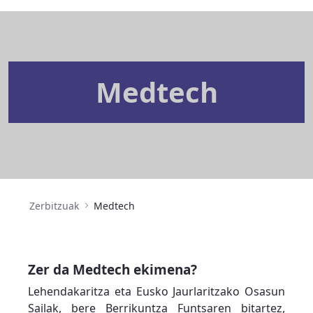
Medtech
Zerbitzuak
Medtech
Zer da Medtech ekimena?
Lehendakaritza eta Eusko Jaurlaritzako Osasun
Sailak, bere Berrikuntza Funtsaren bitartez,