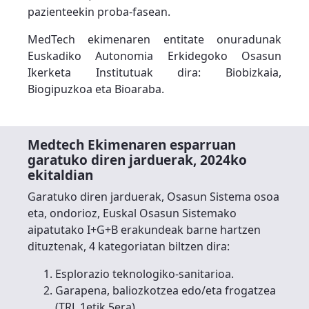
pazienteekin proba-fasean.
MedTech ekimenaren entitate onuradunak
Euskadiko Autonomia Erkidegoko Osasun
Ikerketa Institutuak dira: Biobizkaia,
Biogipuzkoa eta Bioaraba.
Medtech Ekimenaren esparruan
garatuko diren jarduerak, 2024ko
ekitaldian
Garatuko diren jarduerak, Osasun Sistema osoa
eta, ondorioz, Euskal Osasun Sistemako
aipatutako I+G+B erakundeak barne hartzen
dituztenak, 4 kategoriatan biltzen dira:
Esplorazio teknologiko-sanitarioa.
Garapena, baliozkotzea edo/eta frogatzea
(TRL 1etik 5era).