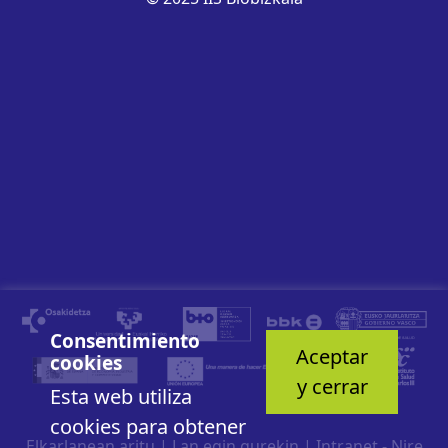
Consentimiento
Aceptar
cookies
y cerrar
Esta web utiliza
cookies para obtener
Elkarlanean aritu
|
Lan egin gurekin
|
Intranet - Nire