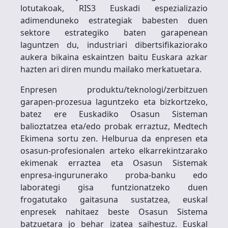
lotutakoak, RIS3 Euskadi espezializazio
adimenduneko estrategiak babesten duen
sektore estrategiko baten garapenean
laguntzen du, industriari dibertsifikaziorako
aukera bikaina eskaintzen baitu Euskara azkar
hazten ari diren mundu mailako merkatuetara.
Enpresen produktu/teknologi/zerbitzuen
garapen-prozesua laguntzeko eta bizkortzeko,
batez ere Euskadiko Osasun Sisteman
balioztatzea eta/edo probak erraztuz, Medtech
Ekimena sortu zen. Helburua da enpresen eta
osasun-profesionalen arteko elkarrekintzarako
ekimenak erraztea eta Osasun Sistemak
enpresa-ingurunerako proba-banku edo
laborategi gisa funtzionatzeko duen
frogatutako gaitasuna sustatzea, euskal
enpresek nahitaez beste Osasun Sistema
batzuetara jo behar izatea saihestuz. Euskal