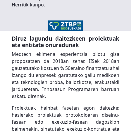
Herritik kanpo.
Diruz lagundu daitezkeen proiektuak
eta entitate onuradunak
Medtech ekimena esperientzia pilotu gisa
proposatzen da 2018an zehar. IISek 2018an
gauzatutako kostuen % 50eraino finantzatu ahal
izango du enpresek garatutako gailu medikoen
eta teknologien proba, baliozkotze, erakustaldi
jardueretan. Innosasun Programaren barruan
eskatu direnak.
Proiektuak hainbat fasetan egon daitezke:
hasierako proiektuak protokoloaren diseinu-
fasean edo exekuzio-fasean dagozkion
baimenekin, sinatutako exekuzio-kontratua eta