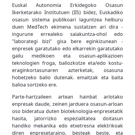
Euskal Autonomia Erkidegoko Osasun
Ikerketarako Institutuen (IIS) bidez, Euskadiko
osasun sistema publikoari laguntzea helburu
duen MedTech ekimena sustatzen ari dira -
ingurune errealeko saiakuntza-ohol edo
"laborategi bizi" gisa bere eginkizunean -
enpresek garatutako edo elkarrekin garatutako
gailu medikoen eta osasun-aplikazioen
teknologien froga, baliozkotze eta/edo kostu-
eraginkortasunaren azterketak, osasuna
hobetzeko balio dutenak. emaitzak eta baita
balioa sortzeko ere.
Parte-hartzaileen artean hainbat arlotako
enpresak daude, zeinen jarduera osasun-arloan
oso bideratua duten bioteknologia-enpresetatik
hasita, jatorrizko espezialitatea doitasun
handiko mekanika edo etxetresna elektrikoak
diren enpresetaraino, besteak beste, eta