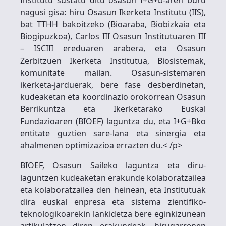
nagusi gisa: hiru Osasun Ikerketa Institutu (IIS),
bat TTHH bakoitzeko (Bioaraba, Biobizkaia eta
Biogipuzkoa), Carlos III Osasun Institutuaren III
– ISCIII ereduaren arabera, eta Osasun
Zerbitzuen Ikerketa Institutua, Biosistemak,
komunitate mailan. Osasun-sistemaren
ikerketa-jarduerak, bere fase desberdinetan,
kudeaketan eta koordinazio orokorrean Osasun
Berrikuntza eta Ikerketarako Euskal
Fundazioaren (BIOEF) laguntza du, eta I+G+Bko
entitate guztien sare-lana eta sinergia eta
ahalmenen optimizazioa errazten du.< /p>
BIOEF, Osasun Saileko laguntza eta diru-
laguntzen kudeaketan erakunde kolaboratzailea
eta kolaboratzailea den heinean, eta Institutuak
dira euskal enpresa eta sistema zientifiko-
teknologikoarekin lankidetza bere eginkizunean
artikulatzen diren erakundeak. hirugarrenen