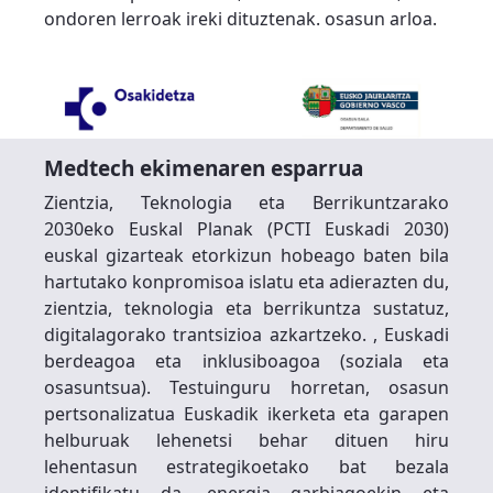
ondoren lerroak ireki dituztenak. osasun arloa.
Medtech ekimenaren esparrua
Zientzia, Teknologia eta Berrikuntzarako
2030eko Euskal Planak (PCTI Euskadi 2030)
euskal gizarteak etorkizun hobeago baten bila
hartutako konpromisoa islatu eta adierazten du,
zientzia, teknologia eta berrikuntza sustatuz,
digitalagorako trantsizioa azkartzeko. , Euskadi
berdeagoa eta inklusiboagoa (soziala eta
osasuntsua). Testuinguru horretan, osasun
pertsonalizatua Euskadik ikerketa eta garapen
helburuak lehenetsi behar dituen hiru
lehentasun estrategikoetako bat bezala
identifikatu da, energia garbiagoekin eta