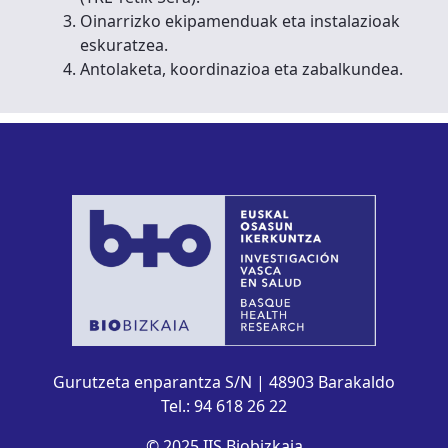
Oinarrizko ekipamenduak eta instalazioak
eskuratzea.
Antolaketa, koordinazioa eta zabalkundea.
Gurutzeta enparantza S/N | 48903 Barakaldo
Tel.: 94 618 26 22
© 2025 IIS Biobizkaia