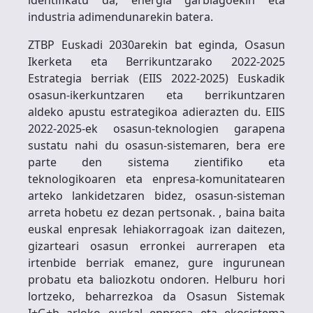
industria adimendunarekin batera.
ZTBP Euskadi 2030arekin bat eginda, Osasun
Ikerketa eta Berrikuntzarako 2022-2025
Estrategia berriak (EIIS 2022-2025) Euskadik
osasun-ikerkuntzaren eta berrikuntzaren
aldeko apustu estrategikoa adierazten du. EIIS
2022-2025-ek osasun-teknologien garapena
sustatu nahi du osasun-sistemaren, bera ere
parte den sistema zientifiko eta
teknologikoaren eta enpresa-komunitatearen
arteko lankidetzaren bidez, osasun-sisteman
arreta hobetu ez dezan pertsonak. , baina baita
euskal enpresak lehiakorragoak izan daitezen,
gizarteari osasun erronkei aurrerapen eta
irtenbide berriak emanez, gure ingurunean
probatu eta baliozkotu ondoren. Helburu hori
lortzeko, beharrezkoa da Osasun Sistemak
I+G+b arloko euskal enpresa eta ekosistema