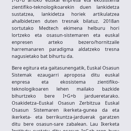
zientifiko-teknologikoarekin duen lankidetza
sustatzea, lankidetza horiek artikulatzea
ahalbidetzen duten tresnak bilatuz. 2018an
sortutako Medtech ekimena helburu hori
lortzeko eta osasun-sistemaren eta euskal
enpresen arteko bezero/hornitzaile
harremanaren paradigma aldatzeko tresna
nagusietako bat bihurtu da.
Bere egitura eta gaitasunengatik, Euskal Osasun
Sistemak ezaugarri aproposa ditu euskal
enpresa eta ekosistema zientifiko-
teknologikoaren lehen mailako bazkide
bihurtzeko bere I+G+b jardueretarako.
Osakidetza–Euskal Osasun Zerbitzua Euskal
Osasun Sistemaren ikerketa-gunea da eta
ikerketa- eta berrikuntza-jarduerak garatzen
ditu bere osasun-sare zabalean. Lau Ikerketa
Institutu sustatu ditu osasun I+G+b-aren buru