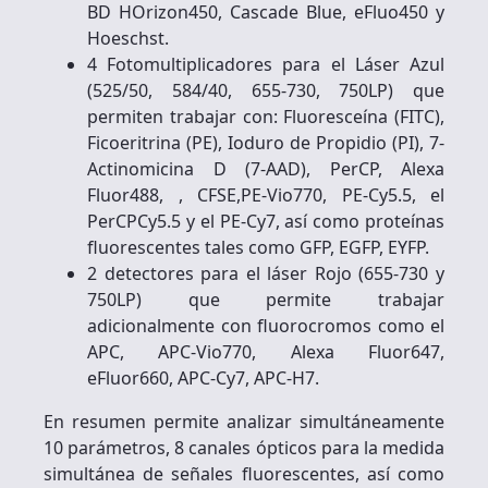
BD HOrizon450, Cascade Blue, eFluo450 y
Hoeschst.
4 Fotomultiplicadores para el Láser Azul
(525/50, 584/40, 655-730, 750LP) que
permiten trabajar con: Fluoresceína (FITC),
Ficoeritrina (PE), Ioduro de Propidio (PI), 7-
Actinomicina D (7-AAD), PerCP, Alexa
Fluor488, , CFSE,PE-Vio770, PE-Cy5.5, el
PerCPCy5.5 y el PE-Cy7, así como proteínas
fluorescentes tales como GFP, EGFP, EYFP.
2 detectores para el láser Rojo (655-730 y
750LP) que permite trabajar
adicionalmente con fluorocromos como el
APC, APC-Vio770, Alexa Fluor647,
eFluor660, APC-Cy7, APC-H7.
En resumen permite analizar simultáneamente
10 parámetros, 8 canales ópticos para la medida
simultánea de señales fluorescentes, así como