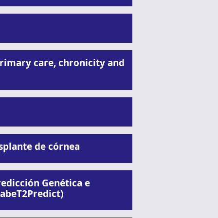
rimary care, chronicity and
splante de córnea
edicción Genética e
iabeT2Predict)