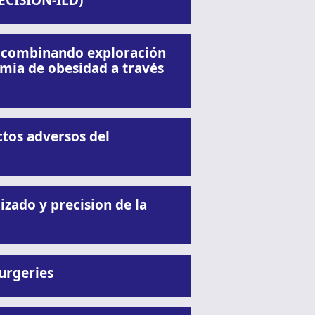
RECISION-ILD)
n combinando exploración
emia de obesidad a través
tos adversos del
ado y precision de la
urgeries