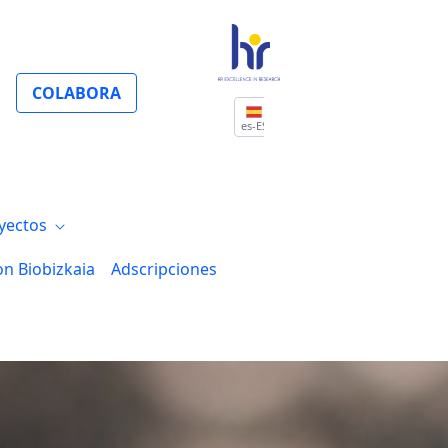
COLABORA
es-ES
yectos
on Biobizkaia
Adscripciones