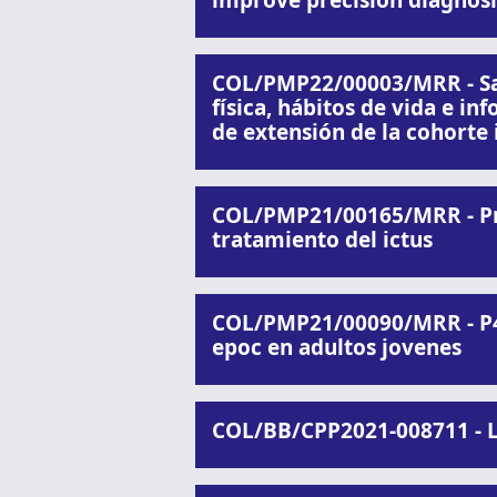
improve precision diagnosis
COL/PMP22/00003/MRR - Sal
física, hábitos de vida e 
de extensión de la cohorte
COL/PMP21/00165/MRR - Pre
tratamiento del ictus
COL/PMP21/00090/MRR - P4C
epoc en adultos jovenes
COL/BB/CPP2021-008711 - La