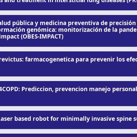
 and treatment in interstitial lung diseases (P
ud pública y medicina preventiva de precisió
información genómica: monitorización de la pand
 impact (OBES-IMPACT)
victus: farmacogenetica para prevenir los efec
OPD: Prediccion, prevencion manejo personaliz
ser based robot for minimally invasive spine s