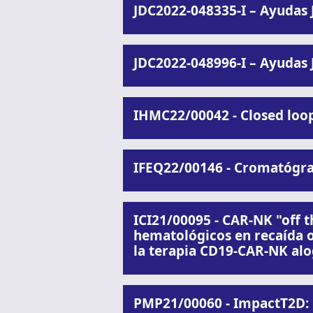
JDC2022-048335-I – Ayudas 
JDC2022-048996-I – Ayudas 
IHMC22/00042 - Closed loop 
IFEQ22/00146 - Cromatógr
ICI21/00095 - CAR-NK "off 
hematológicos en recaída o 
la terapia CD19-CAR-NK alo
PMP21/00060 - ImpactT2D: 