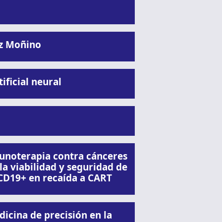
ez Moñino
ificial neural
munoterapia contra cánceres
la viabilidad y seguridad de
 CD19+ en recaída a CART
cina de precisión en la