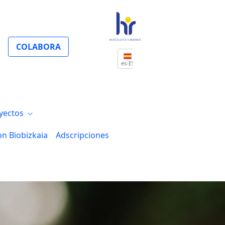
COLABORA
es-ES
yectos
on Biobizkaia
Adscripciones