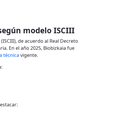
 según modelo ISCIII
 (ISCIII), de acuerdo al Real Decreto
ia. En el año 2025, Biobizkaia fue
a técnica
vigente.
a:
destacar: