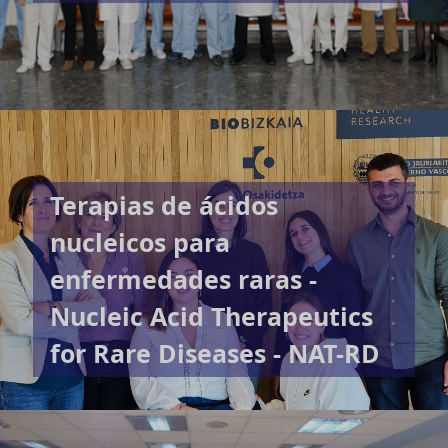
Terapias de ácidos
nucleicos para
enfermedades raras -
Nucleic Acid Therapeutics
for Rare Diseases - NAT-RD