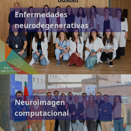
Enfermedades
neurodegenerativas
Neuroimagen
computacional