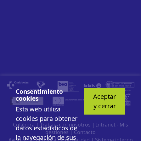
Consentimiento
Aceptar
cookies
y cerrar
Esta web utiliza
cookies para obtener
Colabora
|
Trabaja con nosotros
|
Intranet - Mis
datos estadísticos de
gestiones
|
Contacto
la navegación de sus
Aviso legal
|
Política de privacidad
|
Sistema interno