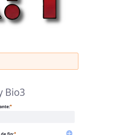
y Bio3
Requerido
ante:
Requerido
de fin: