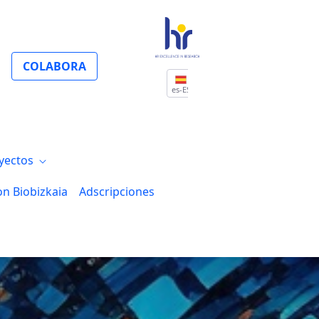
COLABORA
es-ES
yectos
on Biobizkaia
Adscripciones