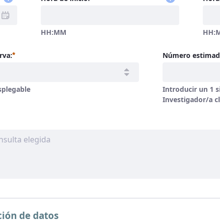
HH:MM
HH:
Requerido
rva:
Número estimado
splegable
Introducir un 1 s
Investigador/a cl
ión de datos