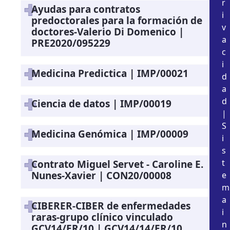
r
Ayudas para contratos
i
predoctorales para la formación de
v
doctores-Valerio Di Domenico |
a
PRE2020/095229
c
i
Medicina Predictica | IMP/00021
d
a
d
Ciencia de datos | IMP/00019
|
S
Medicina Genómica | IMP/00009
i
s
t
Contrato Miguel Servet - Caroline E.
Nunes-Xavier | CON20/00008
e
m
a
CIBERER-CIBER de enfermedades
i
raras-grupo clínico vinculado
n
GCV14/ER/10 | GCV14/14/ER/10