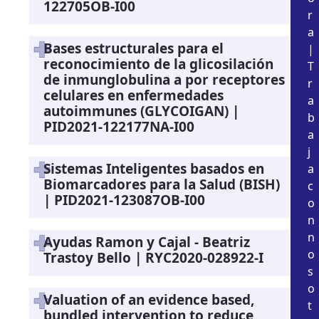
122705OB-I00
r
a
Bases estructurales para el
|
reconocimiento de la glicosilación
T
de inmunglobulina a por receptores
r
celulares en enfermedades
a
autoimmunes (GLYCOIGAN) |
b
PID2021-122177NA-I00
a
j
Sistemas Inteligentes basados en
a
Biomarcadores para la Salud (BISH)
c
| PID2021-123087OB-I00
o
n
n
Ayudas Ramon y Cajal - Beatriz
o
Trastoy Bello | RYC2020-028922-I
s
o
Valuation of an evidence based,
t
bundled intervention to reduce