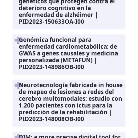
genéticos que protegen contra el
deterioro cognitivo en la
enfermedad de alzhéimer |
PID2023-150633OA-I00
Genómica funcional para
enfermedad cardiometabólica: de
GWAS a genes causales y medicina
personalizada (METAFUN) |
PID2023-148986OB-I00
Neurotecnología fabricada in house
de mapeo de lesiones a redes del
cerebro multomodales: estudio con
1.200 pacientes con ictus para la
predicción de la rehabilitación |
PID2023-148008OB-I00
DIM: a more precise digital tool for