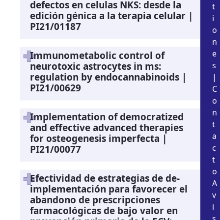
defectos en celulas NKS: desde la
t
edición génica a la terapia celular |
i
PI21/01187
o
n
e
Immunometabolic control of
neurotoxic astrocytes in ms:
s
regulation by endocannabinoids |
|
PI21/00629
C
o
n
Implementation of democratized
t
and effective advanced therapies
a
for osteogenesis imperfecta |
c
PI21/00077
t
o
Efectividad de estrategias de de-
A
implementación para favorecer el
v
abandono de prescripciones
i
farmacológicas de bajo valor en
s