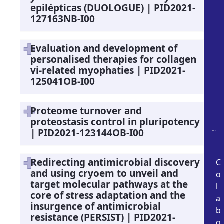
epilépticas (DUOLOGUE) | PID2021-
127163NB-I00
Evaluation and development of
personalised therapies for collagen
vi-related myophaties | PID2021-
125041OB-I00
Proteome turnover and
proteostasis control in pluripotency
| PID2021-123144OB-I00
Redirecting antimicrobial discovery
C
and using cryoem to unveil and
o
target molecular pathways at the
l
core of stress adaptation and the
a
insurgence of antimicrobial
b
resistance (PERSIST) | PID2021-
o