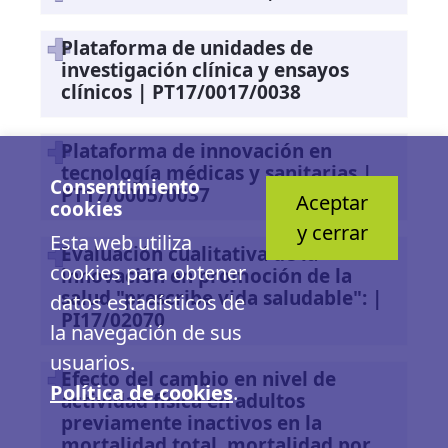
Plataforma de unidades de
investigación clínica y ensayos
clínicos | PT17/0017/0038
Plataforma de innovación en
tecnología médicas y sanitarias |
Consentimiento
PT17/0005/0037
Aceptar
cookies
y cerrar
Esta web utiliza
Evaluación cualitativa de la
cookies para obtener
innovación en promoción de la
salud "prescribe vida saludable": |
datos estadísticos de
PI17/02070
la navegación de sus
usuarios.
Efecto del cambio en nivel de
Política de cookies
.
actividad física en adultos
previamente inactivos en la
mortalidad total, mortalidad por