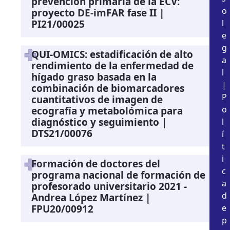
prevención primaria de la ECV:
o
proyecto DE-imFAR fase II |
PI21/00025
l
e
g
QUI-OMICS: estadificación de alto
a
rendimiento de la enfermedad de
l
hígado graso basada en la
|
combinación de biomarcadores
P
cuantitativos de imagen de
o
ecografía y metabolómica para
diagnóstico y seguimiento |
l
DTS21/00076
í
t
i
Formación de doctores del
c
programa nacional de formación de
a
profesorado universitario 2021 -
d
Andrea López Martínez |
FPU20/00912
e
p