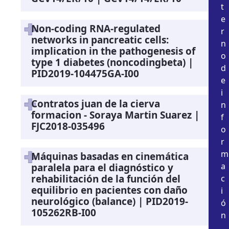
t
e
Non-coding RNA-regulated
r
networks in pancreatic cells:
n
implication in the pathogenesis of
o
type 1 diabetes (noncodingbeta) |
d
PID2019-104475GA-I00
e
i
Contratos juan de la cierva
n
formacion - Soraya Martin Suarez |
f
FJC2018-035496
o
r
m
Máquinas basadas en cinemática
a
paralela para el diagnóstico y
rehabilitación de la función del
c
equilibrio en pacientes con daño
i
neurológico (balance) | PID2019-
ó
105262RB-I00
n