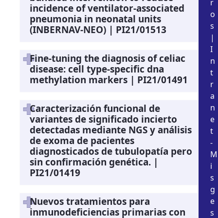
r
incidence of ventilator-associated
o
pneumonia in neonatal units
s
(INBERNAV-NEO) | PI21/01513
|
I
Fine-tuning the diagnosis of celiac
n
disease: cell type-specific dna
t
methylation markers | PI21/01491
r
a
Caracterización funcional de
n
variantes de significado incierto
e
detectadas mediante NGS y análisis
t
de exoma de pacientes
-
diagnosticados de tubulopatía pero
M
sin confirmación genética. |
i
PI21/01419
s
g
Nuevos tratamientos para
e
inmunodeficiencias primarias con
s