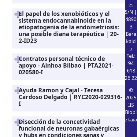
es
S/N |
El papel de los xenobióticos y el
4890
sistema endocannabinoide en la
etiopatogenia de la endometriosis:
3
una posible diana terapéutica | 20-
Bara
2-ID23
kald
o
Tel.:
Contratos personal técnico de
94
apoyo - Ainhoa Bilbao | PTA2021-
618
020580-I
26 22
Ayuda Ramon y Cajal - Teresa
©
Cardoso Delgado | RYC2020-029316-
2025
I
IIS
Biobi
zkaia
Disección de la concetividad
funcional de neuronas gabaérgicas
y hubs en condiciones sanas y