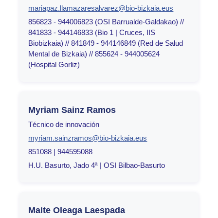
mariapaz.llamazaresalvarez@bio-bizkaia.eus
856823 - 944006823 (OSI Barrualde-Galdakao) //
841833 - 944146833 (Bio 1 | Cruces, IIS
Biobizkaia) // 841849 - 944146849 (Red de Salud
Mental de Bizkaia) // 855624 - 944005624
(Hospital Gorliz)
Myriam Sainz Ramos
Técnico de innovación
myriam.sainzramos@bio-bizkaia.eus
851088 | 944595088
H.U. Basurto, Jado 4ª | OSI Bilbao-Basurto
Maite Oleaga Laespada