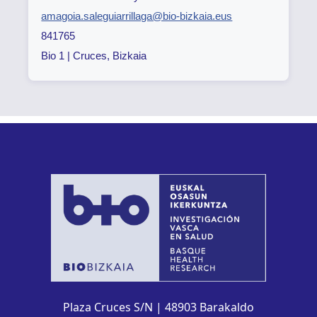
amagoia.saleguiarrillaga@bio-bizkaia.eus
841765
Bio 1 | Cruces, Bizkaia
Plaza Cruces S/N | 48903 Barakaldo