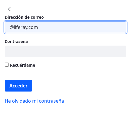
IIS Biobizkaia
Dirección de correo
Contraseña
Recuérdame
Acceder
He olvidado mi contraseña