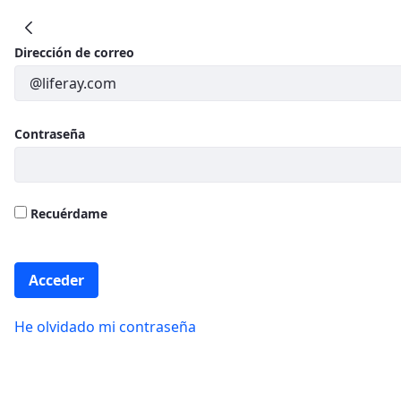
IIS Biobizkaia
Dirección de correo
Contraseña
Recuérdame
Acceder
He olvidado mi contraseña