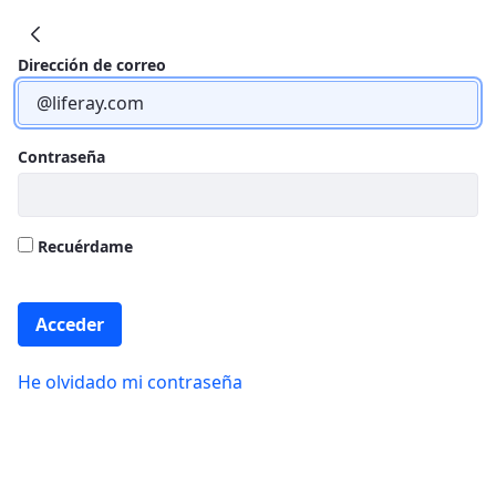
IIS Biobizkaia
Dirección de correo
Contraseña
Recuérdame
Acceder
He olvidado mi contraseña