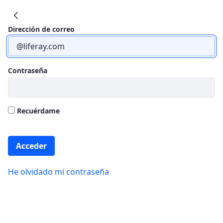
IIS Biobizkaia
Dirección de correo
Contraseña
Recuérdame
Acceder
He olvidado mi contraseña