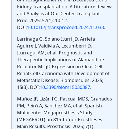
Kidney Transplantation: A Literature Review
and Analysis at Our Center. Transplant
Proc. 2025; 57(1): 10-12.
DOI:
10.1016/j.transproceed.2024.11.033
.
Larrinaga G, Solano Iturri JD, Arrieta
Aguirre I, Valdivia A, Lecumberri D,
Iturregui AM, et al. Prognostic and
Therapeutic Implications of Alamandine
Receptor MrgD Expression in Clear Cell
Renal Cell Carcinoma with Development of
Metastatic Disease. Biomolecules. 2025;
15(3). DOI:
10.3390/biom15030387
.
Muñoz IP, Lizán FG, Pascual MDS, Granados
PM, Peiró A, Sánchez MA, et al. Spanish
Multicenter Megaprosthesis Study
(MEGAPROT) on 816 Tumor Prostheses:
Main Results. Prosthesis. 2025; 7(1).