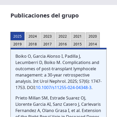
Publicaciones del grupo
2025
2024
2023
2022
2021
2020
2019
2018
2017
2016
2015
2014
Boiko O, Garcia Alonso I, Padilla J,
Lecumberri D, Boiko M. Complications and
outcomes of post-transplant lymphocele
management: a 30-year retrospective
analysis. Int Urol Nephrol. 2025; 57(6): 1747-
1753. DOI:
10.1007/s11255-024-04348-3
.
Prieto Millan SM, Estrade Suarez OJ,
Llorente Garcia AI, Sanz Casero J, Carlevaris
Fernandez A, Olano Grasa I, et al. Extension
of the Right Renal Vein in Deceased Donor