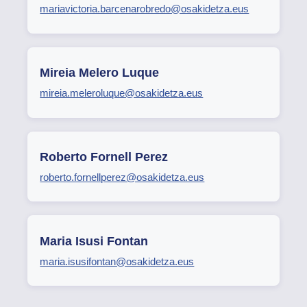
mariavictoria.barcenarobredo@osakidetza.eus
Mireia Melero Luque
mireia.meleroluque@osakidetza.eus
Roberto Fornell Perez
roberto.fornellperez@osakidetza.eus
Maria Isusi Fontan
maria.isusifontan@osakidetza.eus