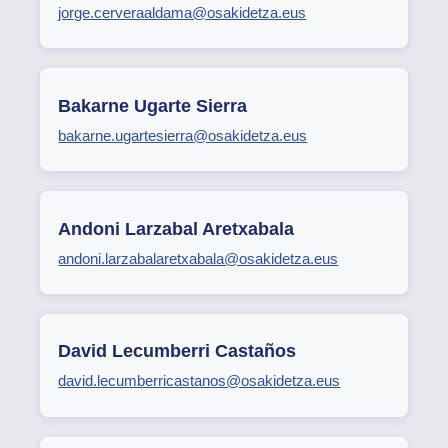
jorge.cerveraaldama@osakidetza.eus
Bakarne Ugarte Sierra
bakarne.ugartesierra@osakidetza.eus
Andoni Larzabal Aretxabala
andoni.larzabalaretxabala@osakidetza.eus
David Lecumberri Castaños
david.lecumberricastanos@osakidetza.eus