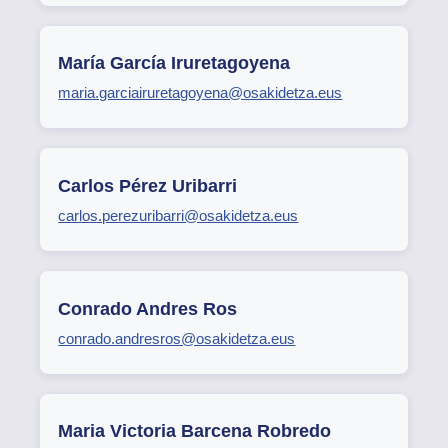
María García Iruretagoyena
maria.garciairuretagoyena@osakidetza.eus
Carlos Pérez Uribarri
carlos.perezuribarri@osakidetza.eus
Conrado Andres Ros
conrado.andresros@osakidetza.eus
Maria Victoria Barcena Robredo