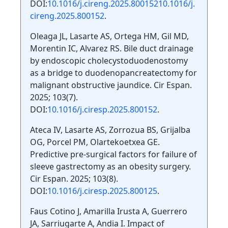
DOI:
10.1016/j.cireng.2025.80015210.1016/j.
cireng.2025.800152
.
Oleaga JL, Lasarte AS, Ortega HM, Gil MD,
Morentin IC, Alvarez RS. Bile duct drainage
by endoscopic cholecystoduodenostomy
as a bridge to duodenopancreatectomy for
malignant obstructive jaundice. Cir Espan.
2025; 103(7).
DOI:
10.1016/j.ciresp.2025.800152
.
Ateca IV, Lasarte AS, Zorrozua BS, Grijalba
OG, Porcel PM, Olartekoetxea GE.
Predictive pre-surgical factors for failure of
sleeve gastrectomy as an obesity surgery.
Cir Espan. 2025; 103(8).
DOI:
10.1016/j.ciresp.2025.800125
.
Faus Cotino J, Amarilla Irusta A, Guerrero
JA, Sarriugarte A, Andia I. Impact of