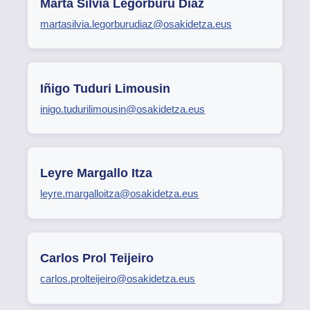
Marta Silvia Legorburu Díaz
martasilvia.legorburudiaz@osakidetza.eus
Iñigo Tuduri Limousin
inigo.tudurilimousin@osakidetza.eus
Leyre Margallo Itza
leyre.margalloitza@osakidetza.eus
Carlos Prol Teijeiro
carlos.prolteijeiro@osakidetza.eus