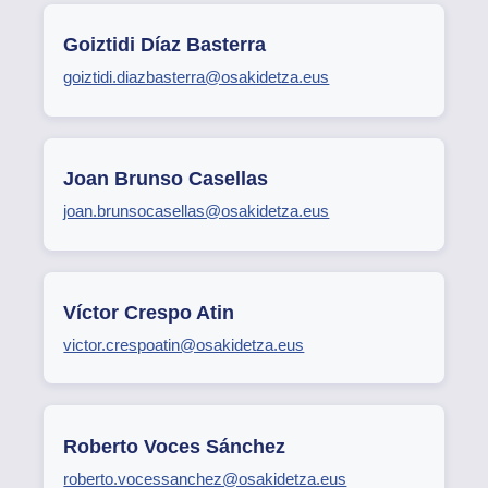
Goiztidi Díaz Basterra
goiztidi.diazbasterra@osakidetza.eus
Joan Brunso Casellas
joan.brunsocasellas@osakidetza.eus
Víctor Crespo Atin
victor.crespoatin@osakidetza.eus
Roberto Voces Sánchez
roberto.vocessanchez@osakidetza.eus