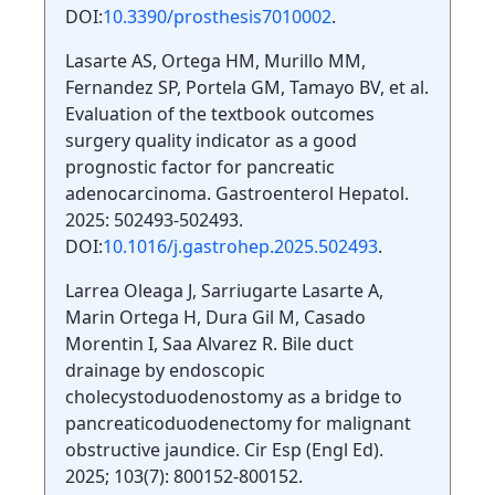
DOI:
10.3390/prosthesis7010002
.
Lasarte AS, Ortega HM, Murillo MM,
Fernandez SP, Portela GM, Tamayo BV, et al.
Evaluation of the textbook outcomes
surgery quality indicator as a good
prognostic factor for pancreatic
adenocarcinoma. Gastroenterol Hepatol.
2025: 502493-502493.
DOI:
10.1016/j.gastrohep.2025.502493
.
Larrea Oleaga J, Sarriugarte Lasarte A,
Marin Ortega H, Dura Gil M, Casado
Morentin I, Saa Alvarez R. Bile duct
drainage by endoscopic
cholecystoduodenostomy as a bridge to
pancreaticoduodenectomy for malignant
obstructive jaundice. Cir Esp (Engl Ed).
2025; 103(7): 800152-800152.