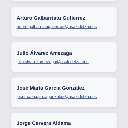
Arturo Galbarriatu Gutierrez
arturo.galbarriatugutierrez@osakidetza.eus
Julio Álvarez Amezaga
julio.alvarezamezaga@osakidetza.eus
José María García González
josemaria.garciagonzalez@osakidetza.eus
Jorge Cervera Aldama