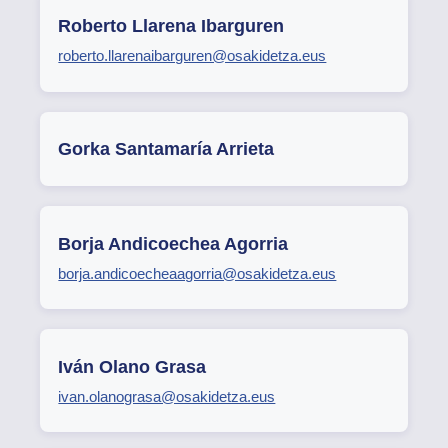
Roberto Llarena Ibarguren
roberto.llarenaibarguren@osakidetza.eus
Gorka Santamaría Arrieta
Borja Andicoechea Agorria
borja.andicoecheaagorria@osakidetza.eus
Iván Olano Grasa
ivan.olanograsa@osakidetza.eus