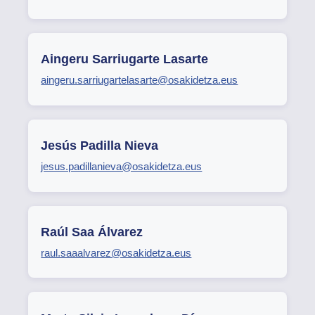
Aingeru Sarriugarte Lasarte
aingeru.sarriugartelasarte@osakidetza.eus
Jesús Padilla Nieva
jesus.padillanieva@osakidetza.eus
Raúl Saa Álvarez
raul.saaalvarez@osakidetza.eus