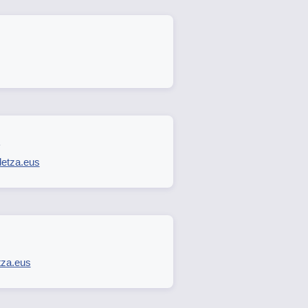
detza.eus
tza.eus