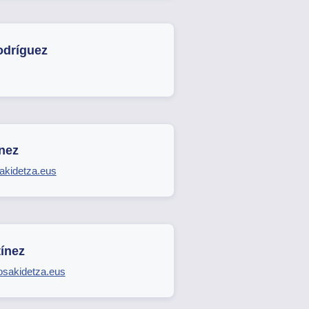
odríguez
nez
akidetza.eus
ínez
sakidetza.eus