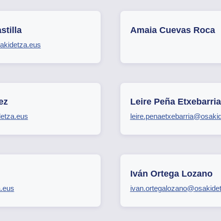
tilla
Amaia Cuevas Roca
akidetza.eus
ez
Leire Peña Etxebarria
etza.eus
leire.penaetxebarria@osaki
Iván Ortega Lozano
.eus
ivan.ortegalozano@osakide