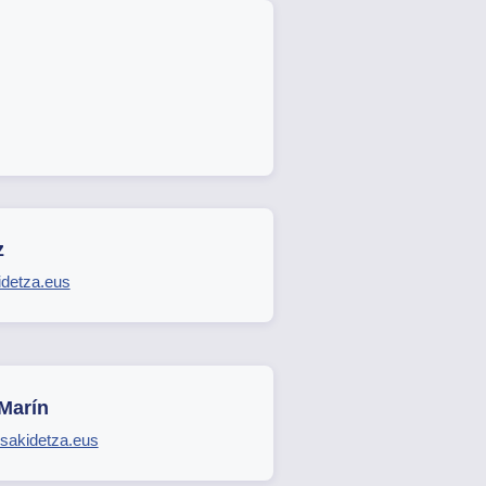
z
detza.eus
Marín
sakidetza.eus