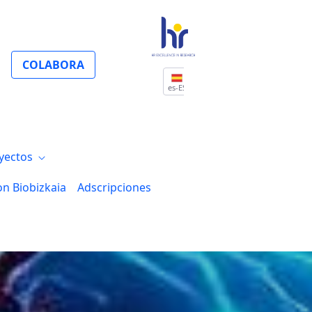
COLABORA
es-ES
yectos
on Biobizkaia
Adscripciones