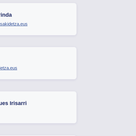
rinda
sakidetza.eus
detza.eus
es Irisarri