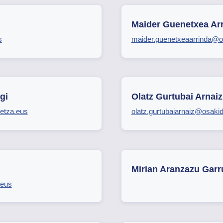
Maider Guenetxea Ar
s
maider.guenetxeaarrinda@o
gi
Olatz Gurtubai Arnaiz
detza.eus
olatz.gurtubaiarnaiz@osaki
Mirian Aranzazu Garru
.eus