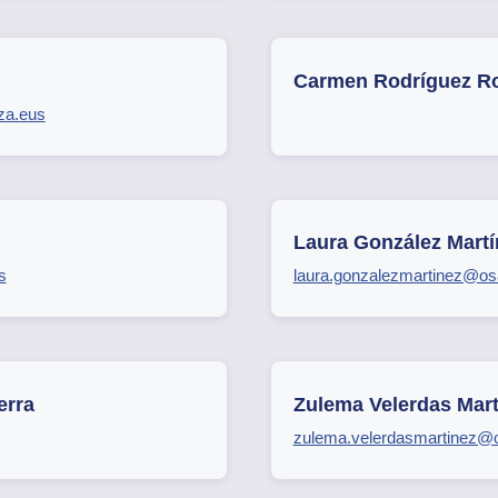
Carmen Rodríguez R
za.eus
Laura González Martí
s
laura.gonzalezmartinez@os
erra
Zulema Velerdas Mart
zulema.velerdasmartinez@o