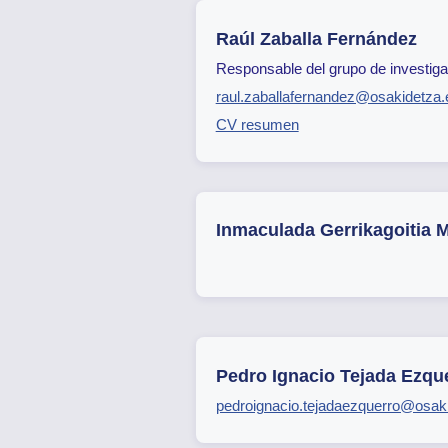
Raúl Zaballa Fernández
Responsable del grupo de investiga
raul.zaballafernandez@osakidetza.
CV resumen
Inmaculada Gerrikagoitia 
Pedro Ignacio Tejada Ezqu
pedroignacio.tejadaezquerro@osak