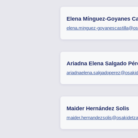
Elena Mínguez-Goyanes Cas
elena.minguez-goyanescastilla@os
Ariadna Elena Salgado Pér
ariadnaelena.salgadoperez@osakid
Maider Hernández Solis
maider.hernandezsolis@osakidetza