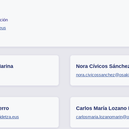
ción
eus
Marina
Nora Cívicos Sánche
nora.civicossanchez@osaki
erro
Carlos María Lozano 
idetza.eus
carlosmaria.lozanomarin@o