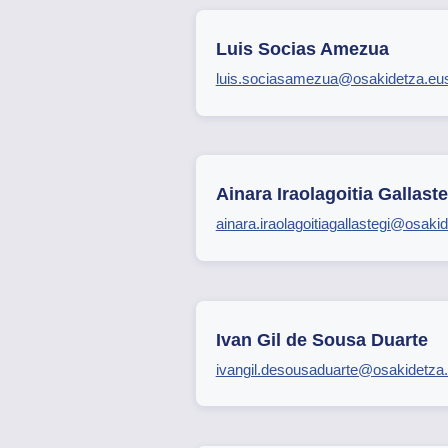
Luis Socias Amezua
luis.sociasamezua@osakidetza.eu
Ainara Iraolagoitia Gallaste
ainara.iraolagoitiagallastegi@osaki
Ivan Gil de Sousa Duarte
ivangil.desousaduarte@osakidetza