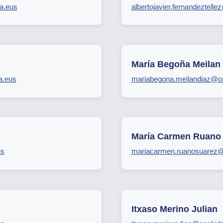
za.eus
albertojavier.fernandeztell
María Begoña Meilan 
a.eus
mariabegona.meilandiaz@o
María Carmen Ruano
us
mariacarmen.ruanosuarez@
Itxaso Merino Julian