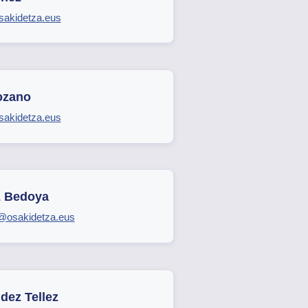
sakidetza.eus
ozano
sakidetza.eus
z Bedoya
@osakidetza.eus
dez Tellez