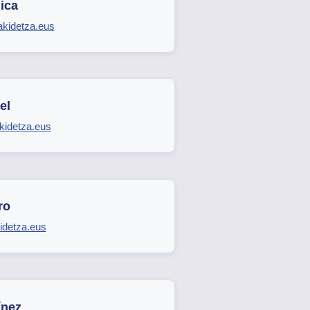
ica
akidetza.eus
el
idetza.eus
ro
idetza.eus
ínez