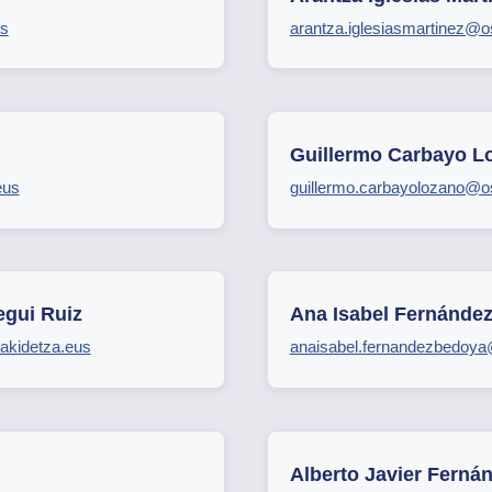
us
arantza.iglesiasmartinez@o
Guillermo Carbayo L
eus
guillermo.carbayolozano@o
egui Ruiz
Ana Isabel Fernánde
akidetza.eus
anaisabel.fernandezbedoya
Alberto Javier Fernán