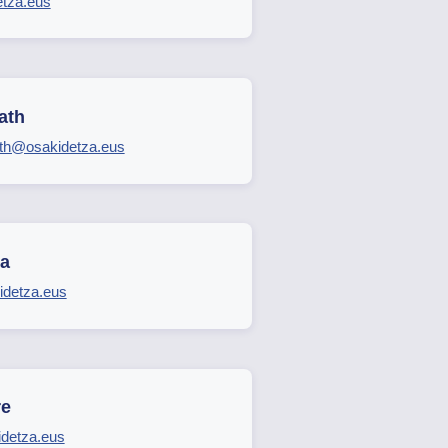
etza.eus
ath
th@osakidetza.eus
a
idetza.eus
re
idetza.eus