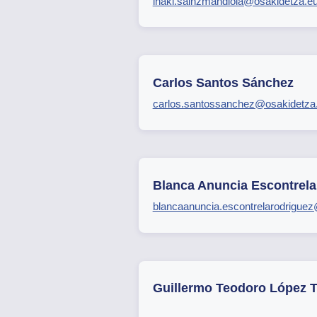
inaki.sainzmandiola@osakidetza.e
Carlos Santos Sánchez
carlos.santossanchez@osakidetza
Blanca Anuncia Escontrela
blancaanuncia.escontrelarodrigue
Guillermo Teodoro López T