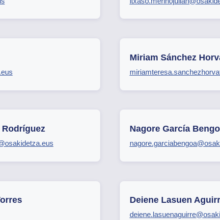
us
itxaso.merinojulian@osakid
Miriam Sánchez Horv
.eus
miriamteresa.sanchezhorva
 Rodríguez
Nagore García Bengo
z@osakidetza.eus
nagore.garciabengoa@osak
orres
Deiene Lasuen Aguir
deiene.lasuenaguirre@osak