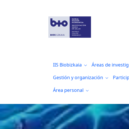
Neurocirugía, neurofisiología clínica y a
IIS Biobizkaia
Áreas de investi
Gestión y organización
Partici
Área personal