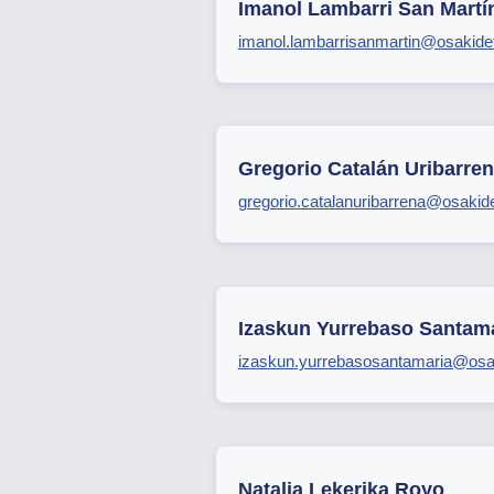
Imanol Lambarri San Martí
imanol.lambarrisanmartin@osakide
Gregorio Catalán Uribarre
gregorio.catalanuribarrena@osakid
Izaskun Yurrebaso Santam
izaskun.yurrebasosantamaria@osa
Natalia Lekerika Royo