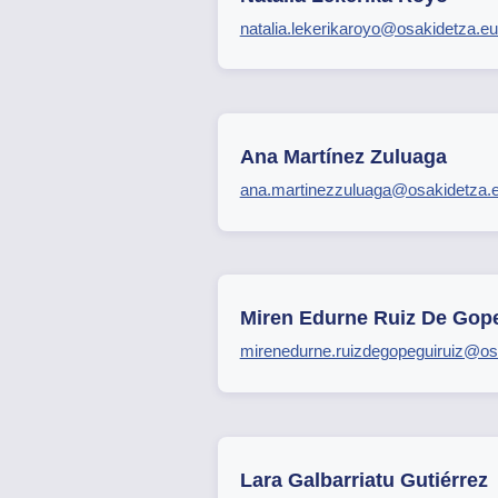
natalia.lekerikaroyo@osakidetza.e
Ana Martínez Zuluaga
ana.martinezzuluaga@osakidetza.
Miren Edurne Ruiz De Gop
mirenedurne.ruizdegopeguiruiz@os
Lara Galbarriatu Gutiérrez