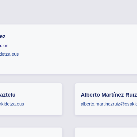
ez
ción
detza.eus
aztelu
Alberto Martínez Ruiz
akidetza.eus
alberto.martinezruiz@osaki