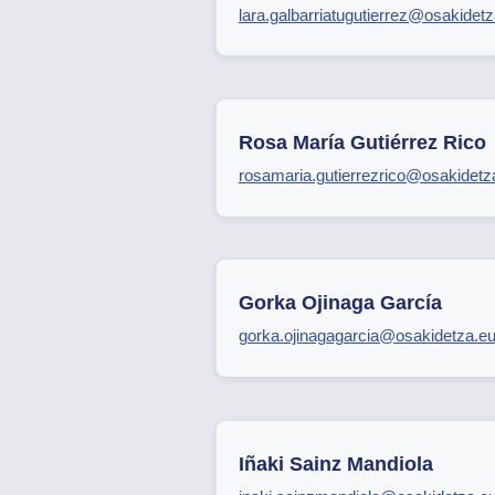
lara.galbarriatugutierrez@osakidet
Rosa María Gutiérrez Rico
rosamaria.gutierrezrico@osakidetz
Gorka Ojinaga García
gorka.ojinagagarcia@osakidetza.e
Iñaki Sainz Mandiola