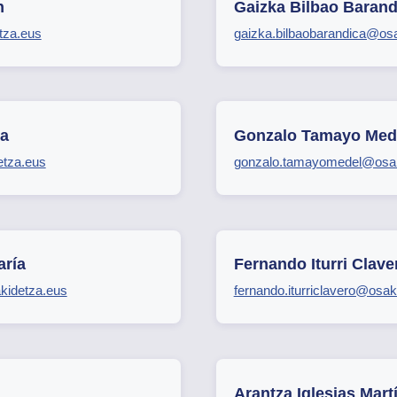
n
Gaizka Bilbao Barand
tza.eus
gaizka.bilbaobarandica@os
na
Gonzalo Tamayo Med
etza.eus
gonzalo.tamayomedel@osak
aría
Fernando Iturri Clave
kidetza.eus
fernando.iturriclavero@osak
Arantza Iglesias Mart