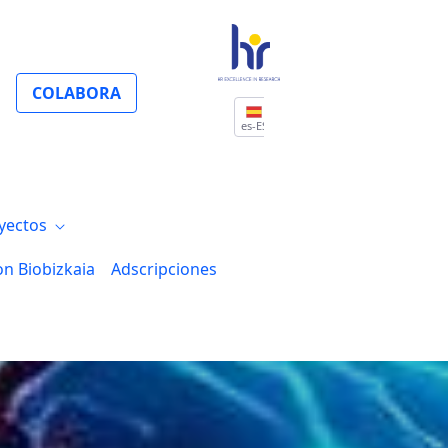
COLABORA
es-ES
yectos
on Biobizkaia
Adscripciones