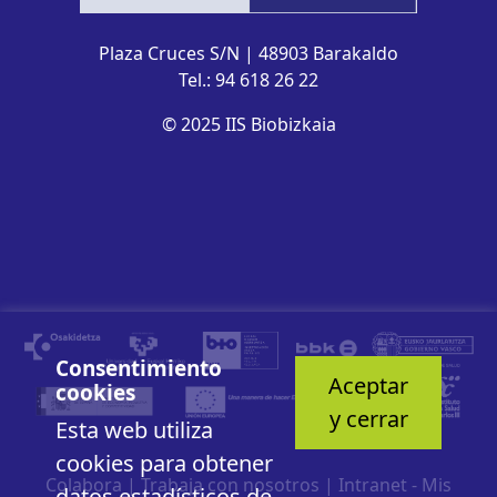
Plaza Cruces S/N | 48903 Barakaldo
Tel.: 94 618 26 22
© 2025 IIS Biobizkaia
Consentimiento
Aceptar
cookies
y cerrar
Esta web utiliza
cookies para obtener
Colabora
|
Trabaja con nosotros
|
Intranet - Mis
datos estadísticos de