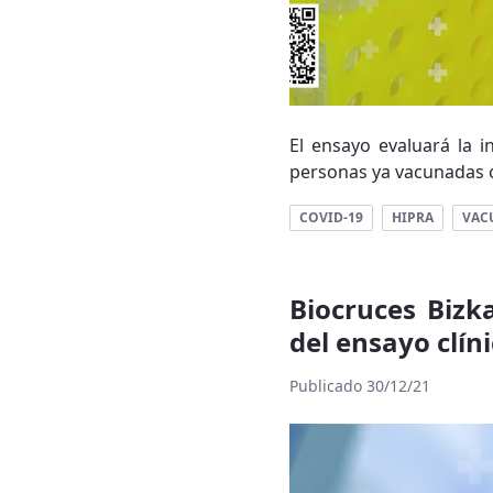
El ensayo evaluará la 
personas ya vacunadas co
COVID-19
HIPRA
VAC
Biocruces Bizka
del ensayo clín
Publicado 30/12/21