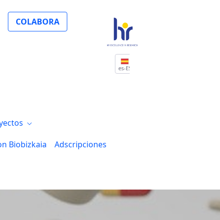
COLABORA
es-ES
yectos
on Biobizkaia
Adscripciones