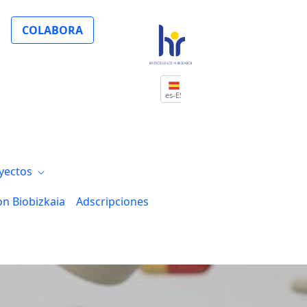
COLABORA
es-ES
yectos
on Biobizkaia
Adscripciones