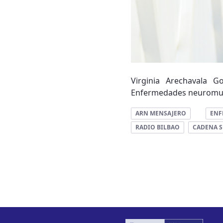
Virginia Arechavala G
Enfermedades neuromuscu
ARN MENSAJERO
ENF
RADIO BILBAO
CADENA S