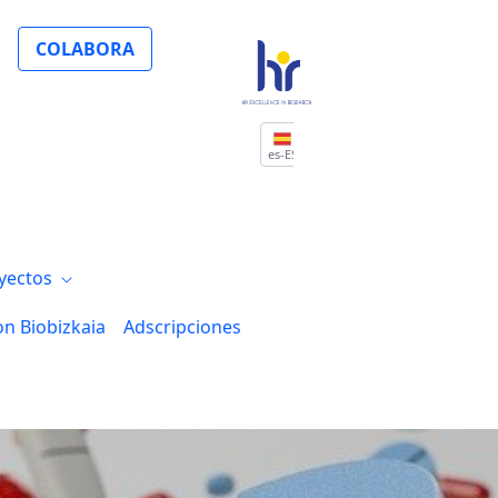
COLABORA
es-ES
yectos
on Biobizkaia
Adscripciones