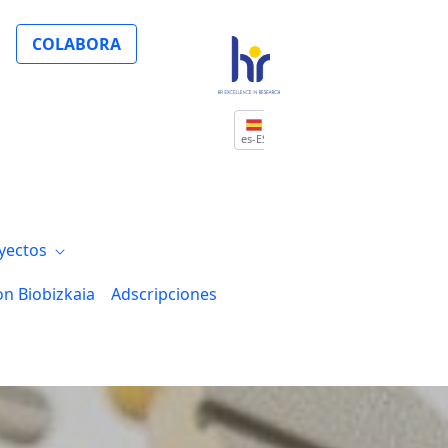
COLABORA
es-ES
yectos
on Biobizkaia
Adscripciones