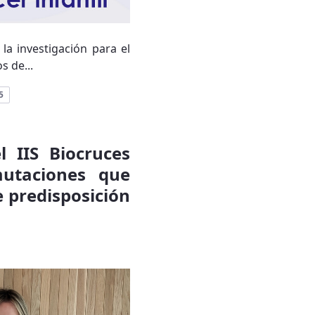
la investigación para el
s de...
5
l IIS Biocruces
mutaciones que
e predisposición