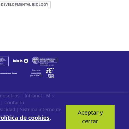
D DEVELOPMENTAL BIOLOGY
 nosotros
|
Intranet - Mis
|
Contacto
ivacidad
|
Sistema interno de
Aceptar y
mación
olítica de cookies
.
cerrar