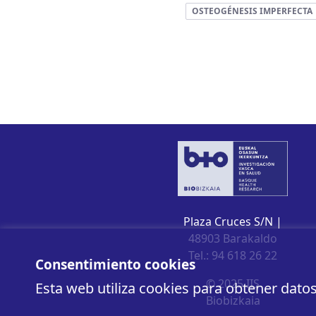
OSTEOGÉNESIS IMPERFECTA
Plaza Cruces S/N |
48903 Barakaldo
Tel.: 94 618 26 22
Consentimiento cookies
© 2025 IIS
Esta web utiliza cookies para obtener dato
Biobizkaia