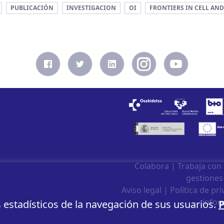
PUBLICACIÓN
INVESTIGACION
OI
FRONTIERS IN CELL AN
Colabora
|
Trabaja con
gestiones
Aviso legal
|
Política de pr
infor
s estadísticos de la navegación de sus usuarios.
P