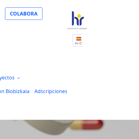
COLABORA
es-ES
yectos
on Biobizkaia
Adscripciones