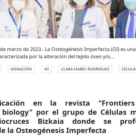
7 de marzo de 2023.- La Osteogénesis Imperfecta (OI) es una 
acterizada por la alteración del tejido óseo y/o...
DONACIÓN
OI
CLARA ISABEL RODRIGUEZ
CÉLULA
licación en la revista "Frontier
biology" por el grupo de Células 
iocruces Bizkaia donde se pro
de la Osteogénesis Imperfecta