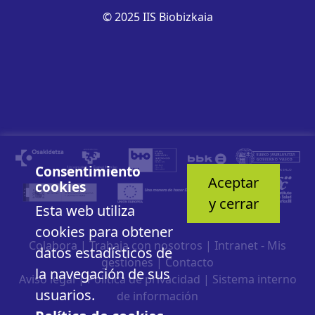
© 2025 IIS Biobizkaia
Consentimiento
Aceptar
cookies
y cerrar
Esta web utiliza
cookies para obtener
Colabora
|
Trabaja con nosotros
|
Intranet - Mis
datos estadísticos de
gestiones
|
Contacto
la navegación de sus
Aviso legal
|
Política de privacidad
|
Sistema interno
usuarios.
de información