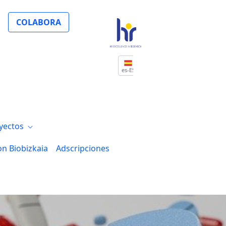
COLABORA
es-ES
yectos
on Biobizkaia
Adscripciones