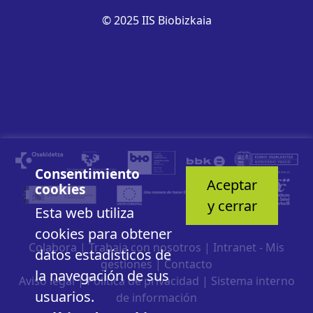
© 2025 IIS Biobizkaia
Consentimiento
Aceptar
cookies
y cerrar
Esta web utiliza
cookies para obtener
Colabora
|
Trabaja con nosotros
|
Intranet - Mis
datos estadísticos de
gestiones
|
Contacto
la navegación de sus
Aviso legal
|
Política de privacidad
|
Sistema interno
usuarios.
de información