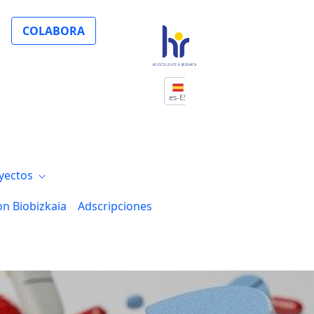
COLABORA
es-ES
yectos
on Biobizkaia
Adscripciones