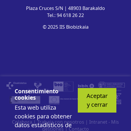
Plaza Cruces S/N | 48903 Barakaldo
Tel.: 94 618 26 22
© 2025 IIS Biobizkaia
Consentimiento
Aceptar
cookies
y cerrar
Esta web utiliza
cookies para obtener
Colabora
|
Trabaja con nosotros
|
Intranet - Mis
datos estadísticos de
gestiones
|
Contacto