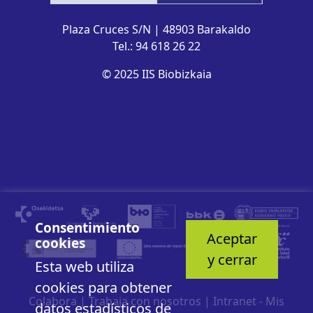
Plaza Cruces S/N | 48903 Barakaldo
Tel.: 94 618 26 22
© 2025 IIS Biobizkaia
Consentimiento
Aceptar
cookies
y cerrar
Esta web utiliza
cookies para obtener
Colabora
|
Trabaja con nosotros
|
Intranet - Mis
datos estadísticos de