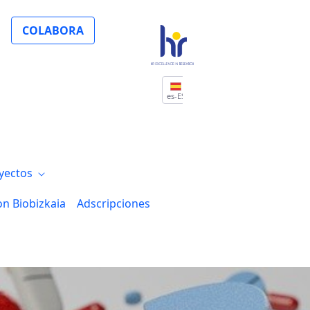
COLABORA
es-ES
yectos
on Biobizkaia
Adscripciones