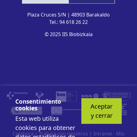
Plaza Cruces S/N | 48903 Barakaldo
Tel.: 94 618 26 22
© 2025 IIS Biobizkaia
Consentimiento
Aceptar
cookies
y cerrar
Esta web utiliza
cookies para obtener
Colabora
|
Trabaja con nosotros
|
Intranet - Mis
datos estadísticos de