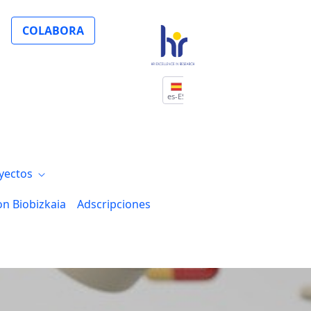
COLABORA
es-ES
yectos
on Biobizkaia
Adscripciones