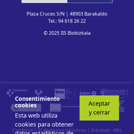
Plaza Cruces S/N | 48903 Barakaldo
Tel.: 94 618 26 22
© 2025 IIS Biobizkaia
Consentimiento
Aceptar
cookies
y cerrar
Esta web utiliza
cookies para obtener
Colabora
|
Trabaja con nosotros
|
Intranet - Mis
datos estadísticos de