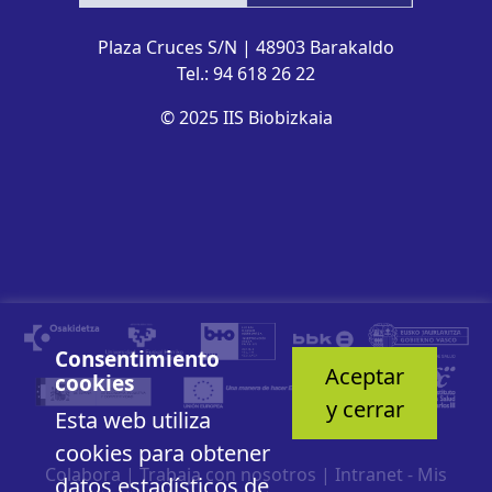
Plaza Cruces S/N | 48903 Barakaldo
Tel.: 94 618 26 22
© 2025 IIS Biobizkaia
Consentimiento
Aceptar
cookies
y cerrar
Esta web utiliza
cookies para obtener
Colabora
|
Trabaja con nosotros
|
Intranet - Mis
datos estadísticos de