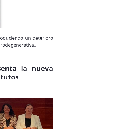
roduciendo un deterioro
urodegenerativa...
senta la nueva
itutos