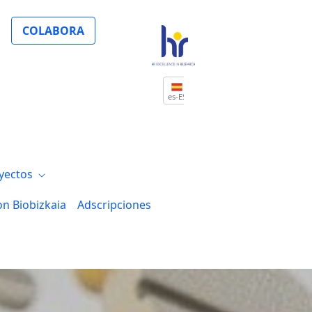
COLABORA
es-ES
yectos
on Biobizkaia
Adscripciones