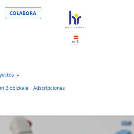
COLABORA
es-ES
yectos
on Biobizkaia
Adscripciones