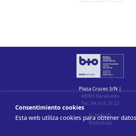
Plaza Cruces S/N |
48903 Barakaldo
Tel.: 94 618 26 22
Consentimiento cookies
© 2025 IIS
Esta web utiliza cookies para obtener dato
Biobizkaia