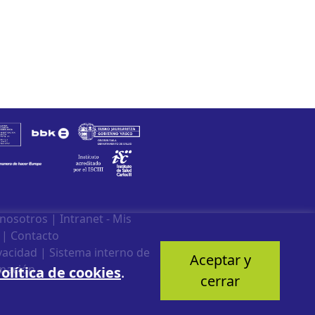
 nosotros
|
Intranet - Mis
|
Contacto
ivacidad
|
Sistema interno de
Aceptar y
mación
olítica de cookies
.
cerrar