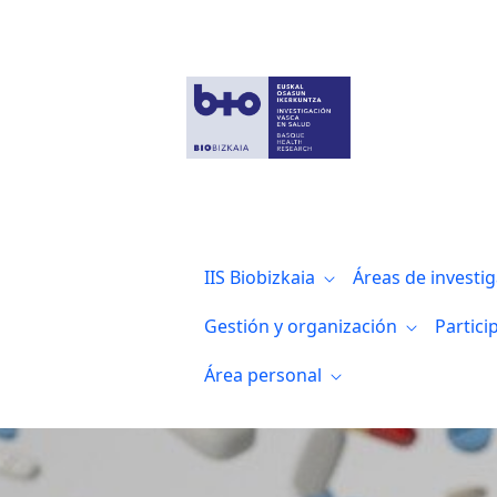
Visita del IIS Bioaraba al IIS Biocruces B
IIS Biobizkaia
Áreas de investi
Gestión y organización
Partici
Área personal