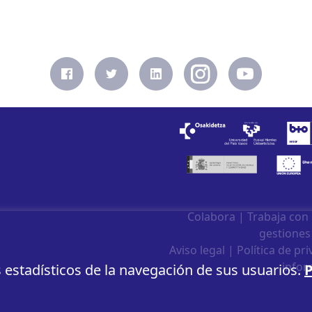
Colabora
|
Trabaja con
gestiones
Aviso legal
|
Política de pr
infor
s estadísticos de la navegación de sus usuarios.
P