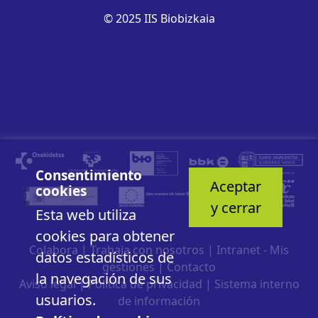
© 2025 IIS Biobizkaia
Consentimiento
Aceptar
cookies
y cerrar
Esta web utiliza
cookies para obtener
Colabora
|
Trabaja con nosotros
|
Intranet - Mis
datos estadísticos de
gestiones
|
Contacto
la navegación de sus
Aviso legal
|
Política de privacidad
|
Sistema interno
usuarios.
de información