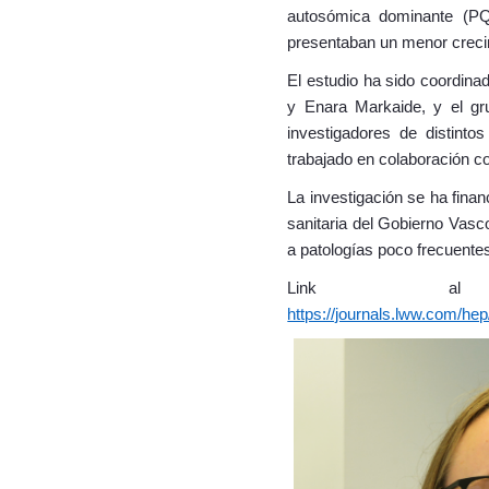
autosómica dominante (PQ
presentaban un menor creci
El estudio ha sido coordin
y Enara Markaide, y el gru
investigadores de distint
trabajado en colaboración co
La investigación se ha finan
sanitaria del Gobierno Vasco
a patologías poco frecuente
Link al 
https://journals.lww.com/hep