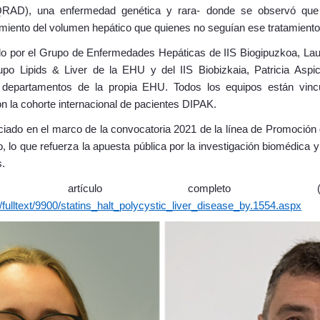
RAD), una enfermedad genética y rara- donde se observó que q
miento del volumen hepático que quienes no seguían ese tratamiento
ado por el Grupo de Enfermedades Hepáticas de IIS Biogipuzkoa, Lau
po Lipids & Liver de la EHU y del IIS Biobizkaia, Patricia Aspic
os departamentos de la propia EHU. Todos los equipos están vi
n la cohorte internacional de pacientes DIPAK.
ciado en el marco de la convocatoria 2021 de la línea de Promoción 
, lo que refuerza la apuesta pública por la investigación biomédica y
s.
artículo completo (en
/fulltext/9900/statins_halt_polycystic_liver_disease_by.1554.aspx