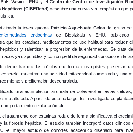
 País Vasco -
EHU
y el
Centro de Centro de Investigación Bi
s Hepáticas (CIBERehd)
descubre una nueva vía terapéutica que po
uística.
rticipado la investigadora
Patricia Aspichueta Celaa
del grupo d
nfermedades endocrinas
de Biobizkaia y EHU, publicado en
ra que las estatinas, medicamentos de uso habitual para reducir el c
 hepáticos y ralentizar la progresión de la enfermedad. Se trata d
rmacos ya disponibles y con un perfil de seguridad conocido en la prác
ido demostrar que las células que forman los quistes presentan un
 concreto, muestran una actividad mitocondrial aumentada y una m
ecimiento y proliferación descontrolada.
tificado una acumulación anómala de colesterol en estas células
ismo alterado. A partir de este hallazgo, los investigadores plantea
e comportamiento celular anómalo.
el tratamiento con estatinas redujo de forma significativa el crecim
y la fibrosis hepática. El estudio también incorporó datos clínicos
K, -el mayor estudio de cohortes académico diseñado para invest