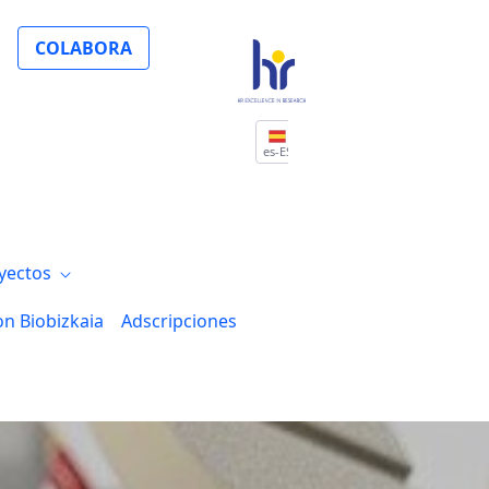
a abordar la enfermedad hepática poliquí
COLABORA
es-ES
yectos
on Biobizkaia
Adscripciones