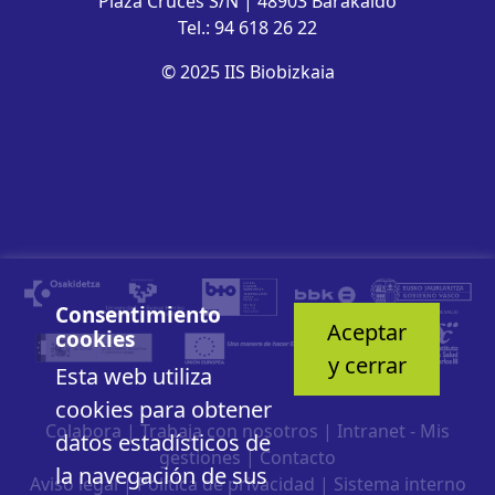
Plaza Cruces S/N | 48903 Barakaldo
Tel.: 94 618 26 22
© 2025 IIS Biobizkaia
Consentimiento
Aceptar
cookies
y cerrar
Esta web utiliza
cookies para obtener
Colabora
|
Trabaja con nosotros
|
Intranet - Mis
datos estadísticos de
gestiones
|
Contacto
la navegación de sus
Aviso legal
|
Política de privacidad
|
Sistema interno