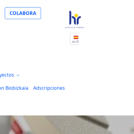
ación en Implementación en la recién cre
COLABORA
es-ES
yectos
on Biobizkaia
Adscripciones