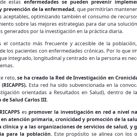
a de estas
enfermedades se pueden prevenir implemen
y prevención de la enfermedad
, que permitirían mantener 
es aceptables, optimizando también el consumo de recursos 
ento sobre las mejores estrategias para dar una solución, 
s generados por la investigación en la práctica diaria.
s el contacto más frecuente y accesible de la población,
de los pacientes con enfermedades crónicas. Por lo que i
ue integrado, longitudinal y centrado en la persona es nece
stemas.
te reto,
se ha creado la Red de Investigación en Cronicid
 (RICAPPS).
Esta red ha sido subvencionada en la convoc
tigación orientadas a Resultados en Salud), dentro de l
 de Salud Carlos III
.
 RICAPPS
es
promover la investigación en red a nivel n
d en atención primaria, cronicidad y promoción de la sal
a clínica y a las organizaciones de servicios de salud, y 
ia para la población
. Este propósito se alinea con los o