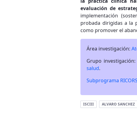
la práctica clínica h
evaluación de estrat
implementación (sosten
probada dirigidas a la
como promover el aband
Área investigación:
At
Grupo investigación
salud
.
Subprograma RICOR
ISCIII
ALVARO SANCHEZ