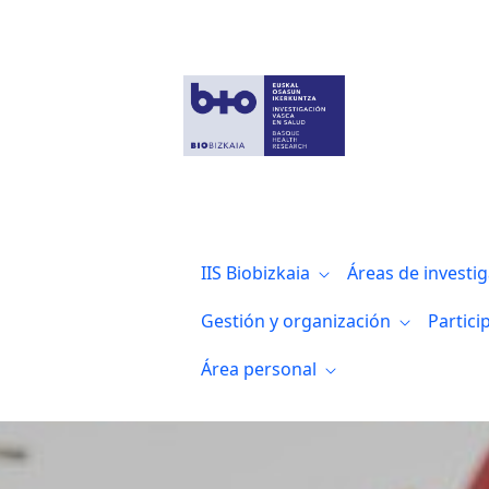
Investigadores del IIS Biocruces Bizkaia
IIS Biobizkaia
Áreas de investi
Gestión y organización
Partici
Área personal