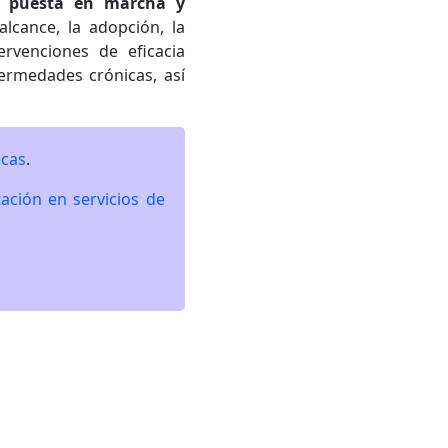
lo, puesta en marcha y
alcance, la adopción, la
ervenciones de eficacia
ermedades crónicas, así
icas
.
ación en servicios de