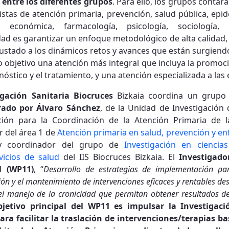
 entre los diferentes grupos
. Para ello, los grupos contar
listas de atención primaria, prevención, salud pública, epi
ón económica, farmacología, psicología, sociología
idad es garantizar un enfoque metodológico de alta calidad
justado a los dinámicos retos y avances que están surgiendo
 objetivo una atención más integral que incluya la promoció
gnóstico y el tratamiento, y una atención especializada a la
igación Sanitaria Biocruces
Bizkaia coordina un grupo
erado por Álvaro Sánchez
, de la Unidad de Investigación
ción para la Coordinación de la Atención Primaria de 
 del área 1 de
Atención primaria en salud, prevención y e
a y coordinador del grupo de
Investigación en ciencia
icios de salud
del IIS Biocruces Bizkaia. El
Investigado
1 (WP11)
, “
Desarrollo de estrategias de implementación par
ón y el mantenimiento de intervenciones eficaces y rentables de
 el manejo de la cronicidad que permitan obtener resultados d
bjetivo principal del WP11 es impulsar la Investiga
ra facilitar la traslación de intervenciones/terapias b