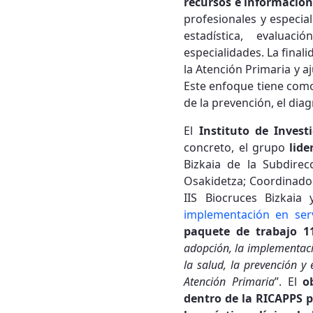
recursos e información
profesionales y especia
estadística, evaluaci
especialidades. La final
la Atención Primaria y a
Este enfoque tiene como
de la prevención, el dia
El
Instituto de Invest
concreto, el grupo
lid
Bizkaia de la Subdirec
Osakidetza; Coordinador
IIS Biocruces Bizkai
implementación en serv
paquete de trabajo 1
adopción, la implementaci
la salud, la prevención y
Atención Primaria
”. El
o
dentro de la RICAPPS pa