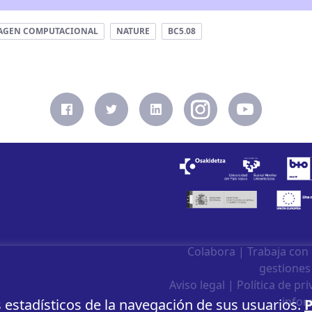
AGEN COMPUTACIONAL
NATURE
BC5.08
Colabora
|
Trabaja con
gestiones
Aviso legal
|
Política de pr
infor
s estadísticos de la navegación de sus usuarios.
P