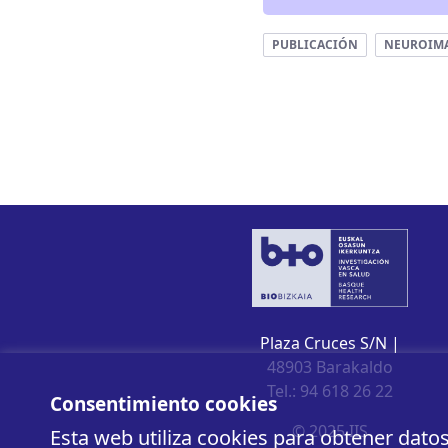
PUBLICACIÓN
NEUROIM
Plaza Cruces S/N |
48903 Barakaldo
Tel.: 94 618 26 22
Consentimiento cookies
© 2025 IIS
Esta web utiliza cookies para obtener dato