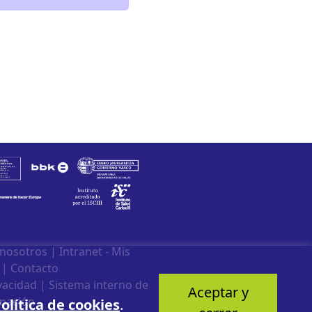
 nosotros
|
Intranet - Mis
|
Contacto
ivacidad
|
Sistema interno de
Aceptar y
mación
olítica de cookies
.