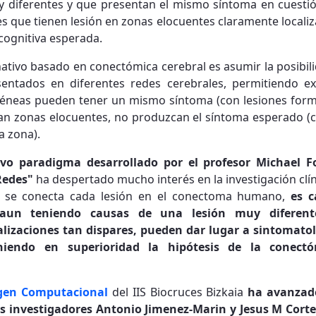
 diferentes y que presentan el mismo síntoma en cuesti
s que tienen lesión en zonas elocuentes claramente locali
 cognitiva esperada.
ativo basado en conectómica cerebral es asumir la posibil
sentados en diferentes redes cerebrales, permitiendo ex
éneas pueden tener un mismo síntoma (con lesiones form
an zonas elocuentes, no produzcan el síntoma esperado (c
a zona).
vo paradigma desarrollado por el profesor Michael 
Redes"
ha despertado mucho interés en la investigación clí
s se conecta cada lesión en el conectoma humano,
es c
s aun teniendo causas de una lesión muy diferente
alizaciones tan dispares, pueden dar lugar a sintomato
oniendo en superioridad la hipótesis de la conect
gen Computacional
del IIS Biocruces Bizkaia
ha avanzad
os investigadores Antonio Jimenez-Marin y Jesus M Corte