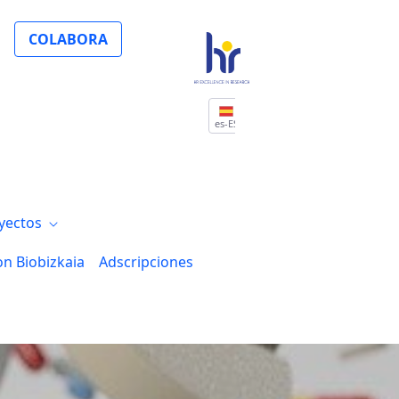
Biocruces Bizkaia: La desconectividad c
COLABORA
es-ES
yectos
on Biobizkaia
Adscripciones