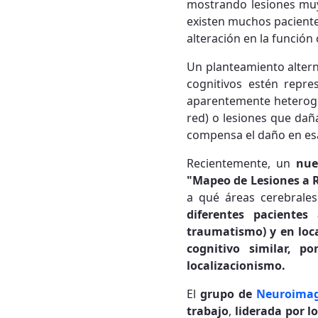
mostrando lesiones muy
existen muchos paciente
alteración en la función
Un planteamiento altern
cognitivos estén repre
aparentemente heterog
red) o lesiones que dañ
compensa el daño en es
Recientemente, un
nue
"Mapeo de Lesiones a 
a qué áreas cerebrale
diferentes paciente
traumatismo) y en loc
cognitivo similar, p
localizacionismo.
El
grupo de
Neuroima
trabajo
,
liderada por l