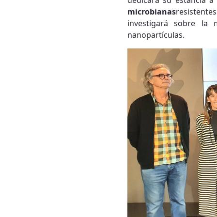
dedicará su estancia a
microbianas
resistente
investigará sobre la
nanopartículas.