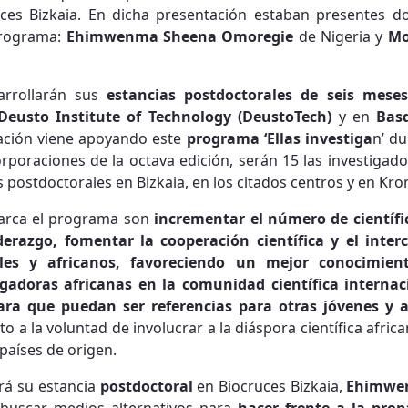
ces Bizkaia. En dicha presentación estaban presentes do
programa:
Ehimwenma Sheena Omoregie
de Nigeria y
Mo
arrollarán sus
estancias postdoctorales de seis meses
Deusto Institute of Technology (DeustoTech)
y en
Bas
tación viene apoyando este
programa ‘Ellas investiga
n’ du
orporaciones de la octava edición, serán 15 las investigad
 postdoctorales en Bizkaia, en los citados centros y en Kr
rca el programa son
incrementar el número de científi
derazgo, fomentar la cooperación científica y el inter
les y africanos, favoreciendo un mejor conocimie
stigadoras africanas en la comunidad científica interna
 para que puedan ser referencias para otras jóvenes y
nto a la voluntad de involucrar a la diáspora científica afri
 países de origen.
rá su estancia
postdoctoral
en Biocruces Bizkaia,
Ehimwe