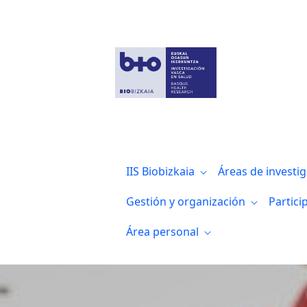
La Diputación Foral de Bizkaia renueva s
IIS Biobizkaia
Áreas de investi
Gestión y organización
Partici
Área personal