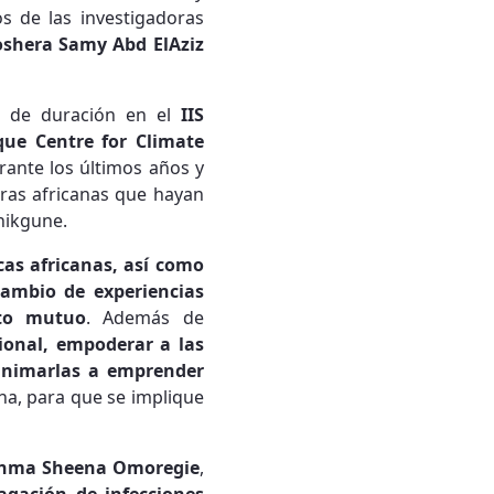
s de las investigadoras
shera Samy Abd ElAziz
de duración en el
IIS
que Centre for Climate
rante los últimos años y
oras africanas que hayan
onikgune.
cas africanas, así como
cambio de experiencias
nto mutuo
. Además de
cional, empoderar a las
 animarlas a emprender
cana, para que se implique
nma Sheena Omoregie
,