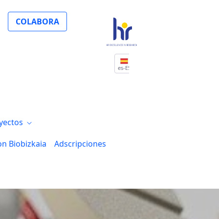
sarrollo con una beca postdoctoral para t
COLABORA
es-ES
yectos
on Biobizkaia
Adscripciones