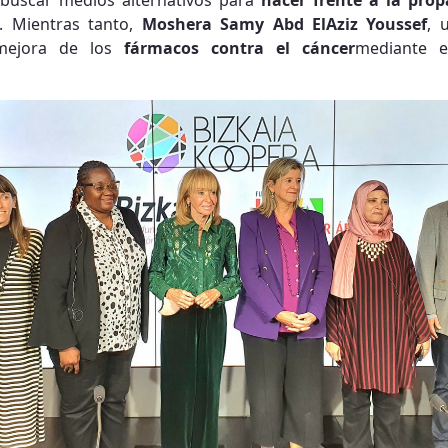
 buscar medios alternativos para
hacer frente a la prop
s. Mientras tanto,
Moshera Samy Abd ElAziz Youssef
, 
 mejora de los
fármacos contra el cáncer
mediante e