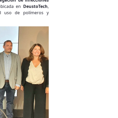
agación de infecciones
ubicada en
DeustoTech
,
l uso de polímeros y