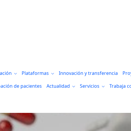
u mirada a África en la Cooperación al De
gación
Plataformas
Innovación y transferencia
Pro
pación de pacientes
Actualidad
Servicios
Trabaja c