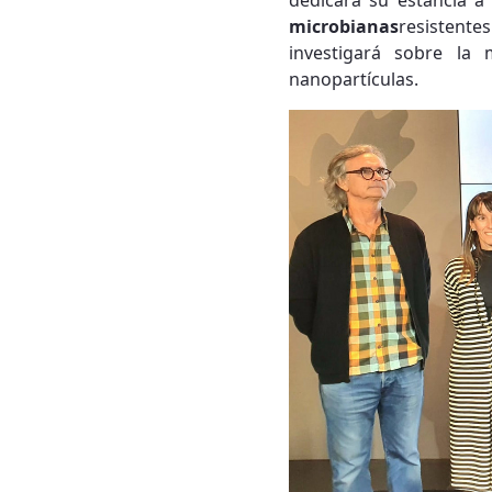
dedicará su estancia a
microbianas
resistente
investigará sobre la
nanopartículas.