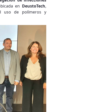
agación de infecciones
ubicada en
DeustoTech
,
l uso de polímeros y