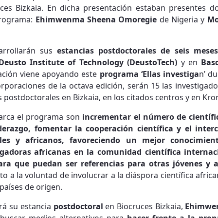
ces Bizkaia. En dicha presentación estaban presentes do
programa:
Ehimwenma Sheena Omoregie
de Nigeria y
Mo
arrollarán sus
estancias postdoctorales de seis meses
Deusto Institute of Technology (DeustoTech)
y en
Bas
tación viene apoyando este
programa ‘Ellas investiga
n’ du
orporaciones de la octava edición, serán 15 las investigad
 postdoctorales en Bizkaia, en los citados centros y en Kr
rca el programa son
incrementar el número de científi
derazgo, fomentar la cooperación científica y el inter
les y africanos, favoreciendo un mejor conocimie
stigadoras africanas en la comunidad científica interna
 para que puedan ser referencias para otras jóvenes y
nto a la voluntad de involucrar a la diáspora científica afri
 países de origen.
rá su estancia
postdoctoral
en Biocruces Bizkaia,
Ehimwe