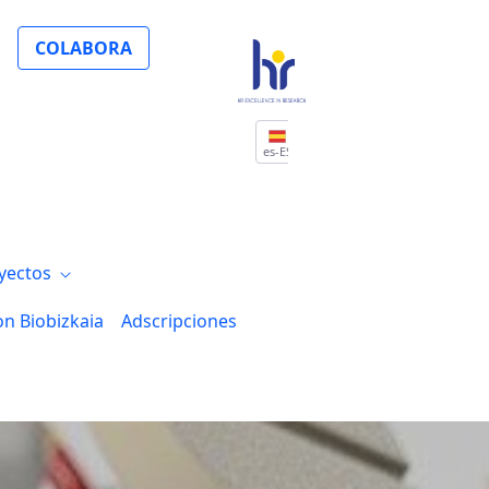
sarrollo con una beca postdoctoral para t
COLABORA
es-ES
yectos
on Biobizkaia
Adscripciones