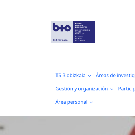
La Diputación Foral de Bizkaia renueva s
IIS Biobizkaia
Áreas de investi
Gestión y organización
Partici
Área personal