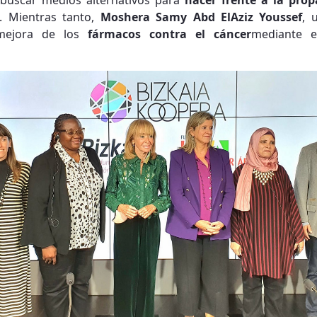
 buscar medios alternativos para
hacer frente a la prop
s. Mientras tanto,
Moshera Samy Abd ElAziz Youssef
, 
 mejora de los
fármacos contra el cáncer
mediante e