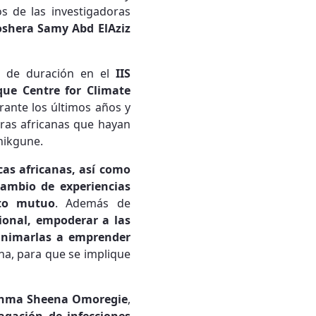
s de las investigadoras
shera Samy Abd ElAziz
de duración en el
IIS
que Centre for Climate
rante los últimos años y
oras africanas que hayan
onikgune.
cas africanas, así como
cambio de experiencias
nto mutuo
. Además de
cional, empoderar a las
 animarlas a emprender
cana, para que se implique
nma Sheena Omoregie
,