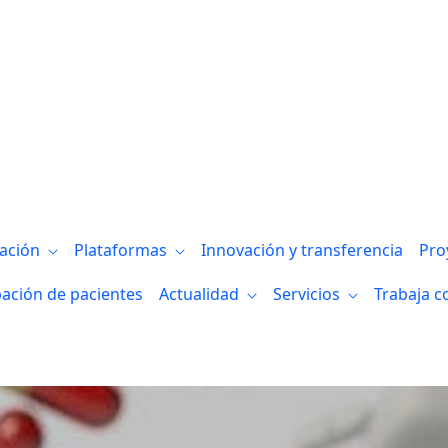
u mirada a África en la Cooperación al De
gación
Plataformas
Innovación y transferencia
Pro
pación de pacientes
Actualidad
Servicios
Trabaja c