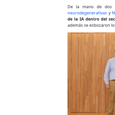
De la mano de dos i
neurodegenerativas
y
N
de la IA dentro del se
además se esbozaron los