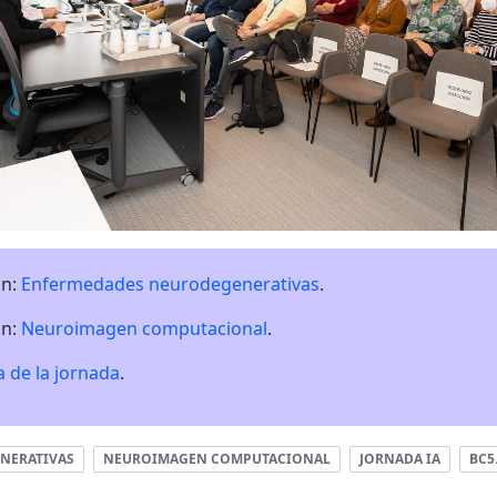
ón:
Enfermedades neurodegenerativas
.
ón:
Neuroimagen computacional
.
 de la jornada
.
NERATIVAS
NEUROIMAGEN COMPUTACIONAL
JORNADA IA
BC5