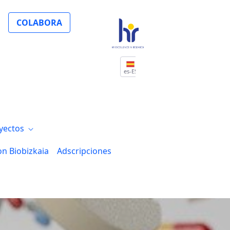
COLABORA
es-ES
yectos
on Biobizkaia
Adscripciones