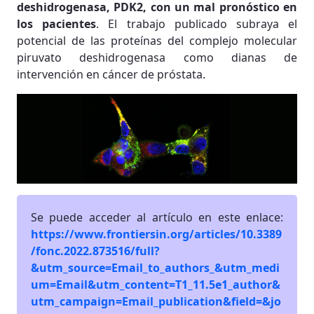
deshidrogenasa, PDK2, con un mal pronóstico en
los pacientes
. El trabajo publicado subraya el
potencial de las proteínas del complejo molecular
piruvato deshidrogenasa como dianas de
intervención en cáncer de próstata.
Se puede acceder al artículo en este enlace:
https://www.frontiersin.org/articles/10.3389
/fonc.2022.873516/full?
&utm_source=Email_to_authors_&utm_medi
um=Email&utm_content=T1_11.5e1_author&
utm_campaign=Email_publication&field=&jo